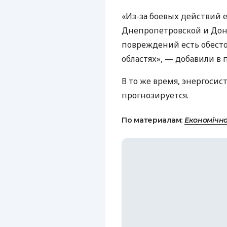
«Из-за боевых действий 
Днепропетровской и Доне
повреждений есть обест
областях», — добавили в 
В то же время, энергосис
прогнозируется.
По материалам:
Економічн