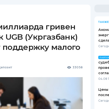
ТАКЖЕ
миллиарда гривен
Анома
к UGB (Укргазбанк)
энерг
сдел
 поддержку малого
Сегодн
ПАРТН
судеб
епозит
33058
пров
согл
04.08 
Цены 
после
Сегодн