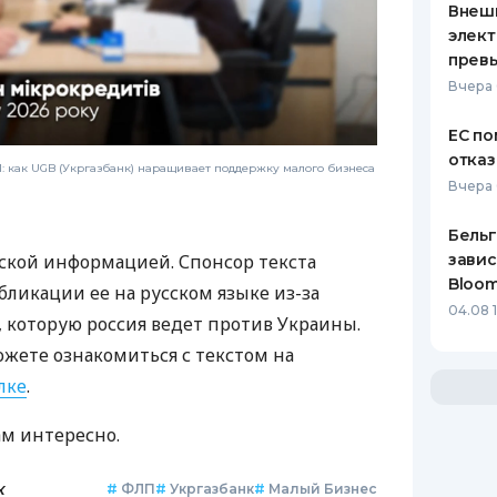
Внеш
элект
прев
Вчера 
ЕС по
отказ
 как UGB (Укргазбанк) наращивает поддержку малого бизнеса
Вчера 
Бельг
завис
ской информацией. Спонсор текста
Bloo
бликации ее на русском языке из-за
04.08 
которую россия ведет против Украины.
ожете ознакомиться с текстом на
лке
.
ам интересно.
к
#
ФЛП
#
Укргазбанк
#
Малый Бизнес