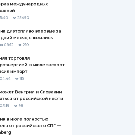
ерка международных
ДИТЕЛИ ПО
ашений
ВАНИЮ
15:40
25490
РАХОВЫЕ ПОЛИСЫ
на дизтопливо впервые за
дний месяц снизились
ВЫЕ КОМПАНИИ
я 08:12
210
 О СТРАХОВЫХ
ИЯХ
няя торговля
роэнергией: в июле экспорт
КА И ОПЛАТА
ысил импорт
04:44
115
ТЫ
может Венгрии и Словакии
аться от российской нефти
03:19
98
ия в июле полностью
ела от российского СПГ —
mberg