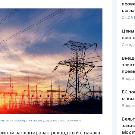
пров
ЕЖЕМЕСЯЧНЫЙ ОБЗОР
ПУТЕВО
согл
КЕШБЭКА
СТРАХО
04.08 
ПУТЕВОДИТЕЛИ ПО
ВСЕ СТ
Цены 
БАНКОВСКИМ КАРТАМ
после
СТРАХО
Сегодн
ОТЗЫВЫ
КОМПАН
Внеш
элект
ДОСТАВ
прев
Вчера 
КОНТАК
ЕС по
отказ
Вчера 
Бельг
мы электроэнергии после удара по энергосистеме
завис
краиной запланирован рекордный с начала
Bloo