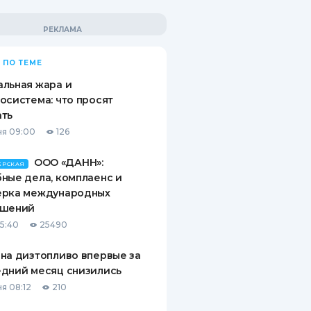
 ПО ТЕМЕ
льная жара и
осистема: что просят
ать
я 09:00
126
ООО «ДАНН»:
ЕРСКАЯ
ные дела, комплаенс и
ерка международных
ашений
15:40
25490
на дизтопливо впервые за
дний месяц снизились
я 08:12
210