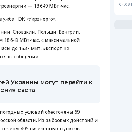
04.08 
троэнергии — 18 649 МВт-час.
лужба НЭК «Укрэнерго».
ынии, Словакии, Польши, Венгрии,
18 649 МВт-час, с максимальной
асы до 1537 МВт. Экспорт не
тся в сообщении.
тей Украины могут перейти к
ения света
а погодных условий обесточены 69
есской области. Из-за боевых действий и
сточены 405 населенных пунктов.