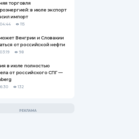
няя торговля
роэнергией: в июле экспорт
ысил импорт
04:44
115
может Венгрии и Словакии
аться от российской нефти
03:19
98
ия в июле полностью
ела от российского СПГ —
mberg
16:30
132