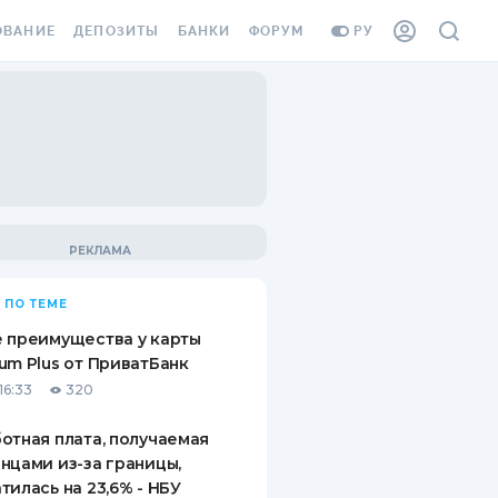
ОВАНИЕ
ДЕПОЗИТЫ
БАНКИ
ФОРУМ
РУ
ВСЕ ДЕПОЗИТЫ
ВСЕ БАНКИ
ВАНИЕ ЖИЛЬЯ ОТ
ДЕПОЗИТЫ В USD
ОТЗЫВЫ О БАНКАХ
И ШАХЕДОВ
ДЕПОЗИТЫ В EUR
МИКРОФИНАНСОВЫЕ
АХОВКА ЗАГРАНИЦУ
ОРГАНИЗАЦИИ
БОНУС К ДЕПОЗИТАМ
ОТЗЫВЫ ОБ МФО
УСЛОВИЯ АКЦИИ
Я КАРТА
 ПО ТЕМЕ
ВОПРОСЫ И ОТВЕТЫ
ОННАЯ ВИНЬЕТКА
 преимущества у карты
ДЕПОЗИТНЫЙ КАЛЬКУЛЯТОР
um Plus от ПриватБанк
Я СОТРУДНИКОВ
16:33
320
ПУТЕВОДИТЕЛИ ПО
SSISTANCE
СБЕРЕЖЕНИЯМ
отная плата, получаемая
нцами из-за границы,
ВАНИЕ ОТ
тилась на 23,6% - НБУ
ТНЫХ СЛУЧАЕВ