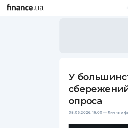
В
В
Л
А
Н
У большинс
С
сбережений
П
опроса
Т
08.06.2026, 16:00
—
Личные ф
Р