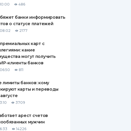
10:00
486
ДИТЕЛИ ПО
ВАНИЮ
обяжет банки информировать
тов о статусе платежей
РАХОВЫЕ ПОЛИСЫ
08:02
2177
ВЫЕ КОМПАНИИ
 премиальных карт с
легиями: какие
 О СТРАХОВЫХ
ИЯХ
ущества могут получить
VIP-клиенты банков
КА И ОПЛАТА
06:50
811
ТЫ
 лимиты банков: кому
кируют карты и переводы
 августе
3:10
3709
аботает арест счетов
нообязанных мужчин
6:33
14226