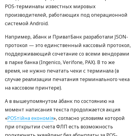
POS-терминалы известных мировых
производителей, работающих под операционной
системой Android.
Например, àбанк и ПриватБанк разработали JSON-
протокол — это единственный кассовый протокол,
поддерживающий сочетание со всеми вендорами
в парке банка (Ingenico, Verifone, PAX). В то же
время, не нужно печатать чеки с терминала (в
случае реализации печатания терминального чека
на кассовом принтере).
А в вышеупомянутом àбанк по состоянию на
момент написания текста продолжается акция
«
POSтійна економія
», согласно условиям которой
при открытии счета ФЛП есть возможность
подключить эквайринг без абонплаты за POS-