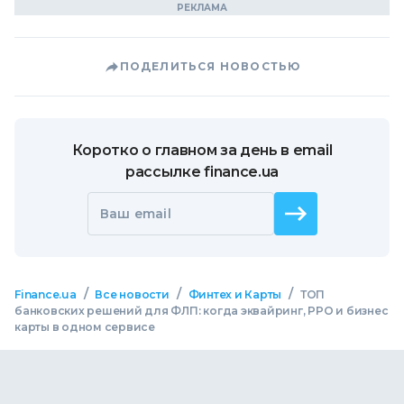
ПОДЕЛИТЬСЯ НОВОСТЬЮ
Коротко о главном за день в email
рассылке finance.ua
Ваш email
/
/
/
Finance.ua
Все новости
Финтех и Карты
ТОП
банковских решений для ФЛП: когда эквайринг, РРО и бизнес
карты в одном сервисе