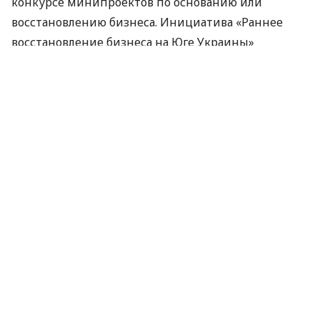
конкурсе минипроектов по основанию или
восстановлению бизнеса. Инициатива «Раннее
восстановление бизнеса на Юге Украины»
направлена ​​на создание условий для развития
предпринимательства путем оказания поддержки
для начала, масштабирования и релокации
имеющегося малого и среднего бизнеса.
Об этом
сообщает
портал Дія.Бізнес.
Где действует программа
В Одесской, Николаевской и Херсонской
области.
Участниками проекта могут стать граждане
Украины, в том числе ВПЛ, в возрасте 18−65 лет,
проживающие или осуществляющие