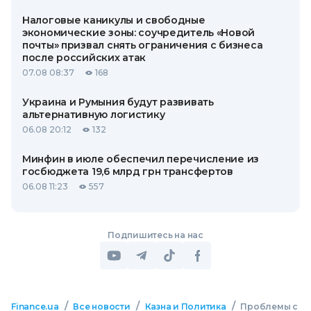
Налоговые каникулы и свободные
экономические зоны: соучредитель «Новой
почты» призвал снять ограничения с бизнеса
после российских атак
07.08 08:37
168
Украина и Румыния будут развивать
альтернативную логистику
06.08 20:12
132
Минфин в июле обеспечил перечисление из
госбюджета 19,6 млрд грн трансфертов
06.08 11:23
557
Подпишитесь на нас
/
/
/
Finance.ua
Все новости
Казна и Политика
Проблемы с