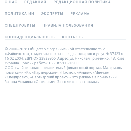
О НАС
РЕДАКЦИЯ
РЕДАКЦИОННАЯ ПОЛИТИКА
ПОЛИТИКА ИИ
ЭКСПЕРТЫ
РЕКЛАМА
СПЕЦПРОЕКТЫ
ПРАВИЛА ПОЛЬЗОВАНИЯ
КОНФИДЕНЦИАЛЬНОСТЬ
КОНТАКТЫ
© 2000–2026 Общество с ограниченной ответственностью
«Файненс.юа», свидетельство на знак для товаров и услуг № 37423 от
16.02.2004, ЕДРПОУ 22929966. Адрес: ул. Николая Гринченко, 4В, Киев,
Украина. График работы: Пн–Пт 9:00–18:00.
ООО «Файненс.юа» – независимый финансовый портал. Материалы с
пометками «Р», «Партнёрская», «Промо», «Акция», «Мнение»,
«Спецпроект», «Партнёрский проект» – это реклама в понимании
Закона Украины «О рекламе». За содержание рекламы
ответственность несёт рекламодатель. Информация на данной
странице не является рекламой банковских услуг. Проверенную
банком информацию о продуктах и услугах можно посмотреть на
официальном сайте соответствующего банка. Использование
материалов и данных с сайта разрешено только с гиперссылкой
https://finance.ua.
Мы не взимаем плату за услуги подбора и сравнения финансовых
предложений в каталогах и не предоставляем услуги кредитования,
размещения депозитов и страхования. Ваши личные данные на сайте
защищены шифрованием AES-256.