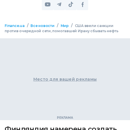
/
/
/
Finance.ua
Все новости
Мир
США ввели санкции
против очередной сети, помогавшей Ирану сбывать нефть
Место для вашей рекламы
Финляндия намерена создать