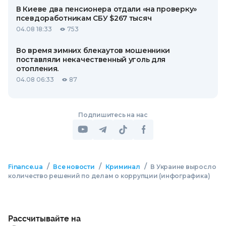
В Киеве два пенсионера отдали «на проверку»
псевдоработникам СБУ $267 тысяч
04.08 18:33
753
Во время зимних блекаутов мошенники
поставляли некачественный уголь для
отопления.
04.08 06:33
87
Подпишитесь на нас
/
/
/
Finance.ua
Все новости
Криминал
В Украине выросло
количество решений по делам о коррупции (инфографика)
Рассчитывайте на