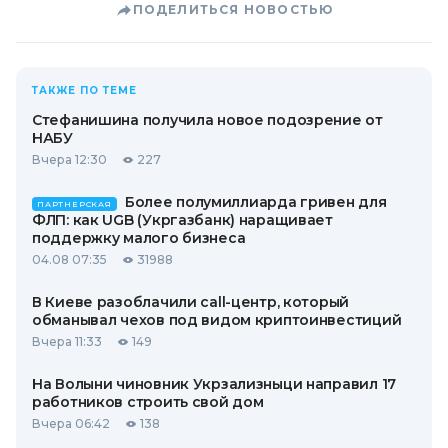
ПОДЕЛИТЬСЯ НОВОСТЬЮ
ТАКЖЕ ПО ТЕМЕ
Стефанишина получила новое подозрение от
НАБУ
Вчера 12:30
227
Более полумиллиарда гривен для
ПАРТНЕРСКАЯ
ФЛП: как UGB (Укргазбанк) наращивает
поддержку малого бизнеса
04.08 07:35
31988
В Киеве разоблачили call-центр, который
обманывал чехов под видом криптоинвестиций
Вчера 11:33
149
На Волыни чиновник Укрзализныци направил 17
работников строить свой дом
Вчера 06:42
138