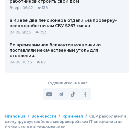
работников строить свой дом
Вчера 06:42
138
В Киеве два пенсионера отдали «на проверку»
псевдоработникам СБУ $267 тысяч
04.08 18:33
753
Во время зимних блекаутов мошенники
поставляли некачественный уголь для
отопления.
04.08 06:33
87
Подпишитесь на нас
/
/
/
Finance.ua
Все новости
Криминал
США разоблачили
схему трудоустройства северокорейских ІТ-специалистов
более чем в 100 техкомпаниях