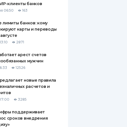
VIP-клиенты банков
ДИТЕЛИ ПО
я 06:50
163
ВАНИЮ
 лимиты банков: кому
РАХОВЫЕ ПОЛИСЫ
кируют карты и переводы
 августе
ВЫЕ КОМПАНИИ
13:10
2871
 О СТРАХОВЫХ
ИЯХ
аботает арест счетов
нообязанных мужчин
КА И ОПЛАТА
6:33
12526
ТЫ
редлагает новые правила
езналичных расчетов и
зитов
07:00
3285
ифры поддерживает
нос сроков внедрения
изу»