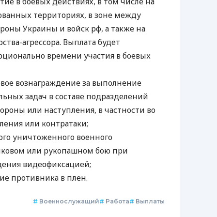
тие в боевых действиях, в том числе на
ванных территориях, в зоне между
роны Украины и войск рф, а также на
ства-агрессора. Выплата будет
рционально времени участия в боевых
вое вознаграждение за выполнение
льных задач в составе подразделений
ороны или наступления, в частности во
ления или контратаки;
ого уничтоженного военного
лковом или рукопашном бою при
дения видеофиксацией;
тие противника в плен.
#
Военнослужащий
#
Работа
#
Выплаты