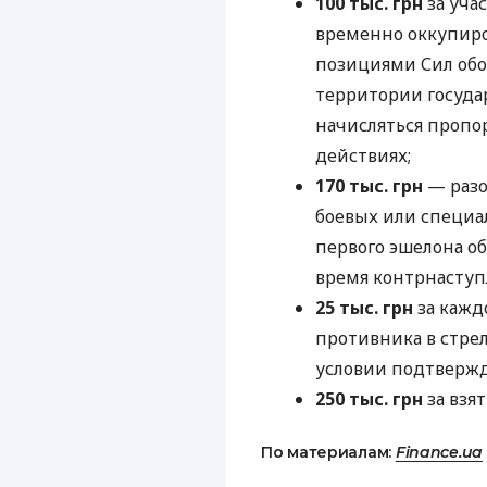
100 тыс. грн
за учас
временно оккупиро
позициями Сил обо
территории государ
начисляться пропо
действиях;
170 тыс. грн
— разо
боевых или специа
первого эшелона об
время контрнаступ
25 тыс. грн
за кажд
противника в стре
условии подтверж
250 тыс. грн
за взя
По материалам:
Finance.ua