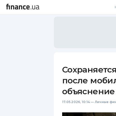
В
В
Л
А
Н
Сохраняется
С
после моби
П
объяснение
Т
17.05.2026, 10:14
—
Личные фи
Р