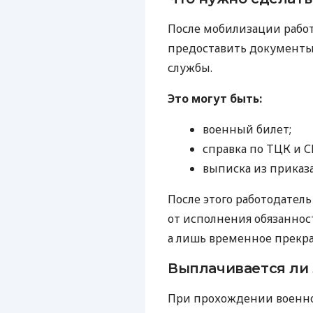
После мобилизации рабо
предоставить документ
службы.
Это могут быть:
военный билет;
справка по ТЦК и С
выписка из приказа
После этого работодател
от исполнения обязаннос
а лишь временное прекр
Выплачивается ли 
При прохождении военно