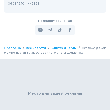
06.08 13:10
3838
Подпишитесь на нас
/
/
/
Finance.ua
Все новости
Финтех и Карты
Сколько денег
можно тратить с арестованного счета должника
Место для вашей рекламы