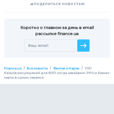
ПОДЕЛИТЬСЯ НОВОСТЬЮ
Коротко о главном за день в email
рассылке finance.ua
Ваш email
/
/
/
Finance.ua
Все новости
Финтех и Карты
ТОП
банковских решений для ФЛП: когда эквайринг, РРО и бизнес
карты в одном сервисе