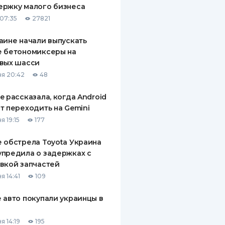
ержку малого бизнеса
ДИТЕЛИ ПО
07:35
27821
ВАНИЮ
аине начали выпускать
РАХОВЫЕ ПОЛИСЫ
е бетономиксеры на
вых шасси
ВЫЕ КОМПАНИИ
я 20:42
48
 О СТРАХОВЫХ
ИЯХ
e рассказала, когда Android
т переходить на Gemini
КА И ОПЛАТА
я 19:15
177
ТЫ
 обстрела Toyota Украина
предила о задержках с
вкой запчастей
я 14:41
109
 авто покупали украинцы в
я 14:19
195