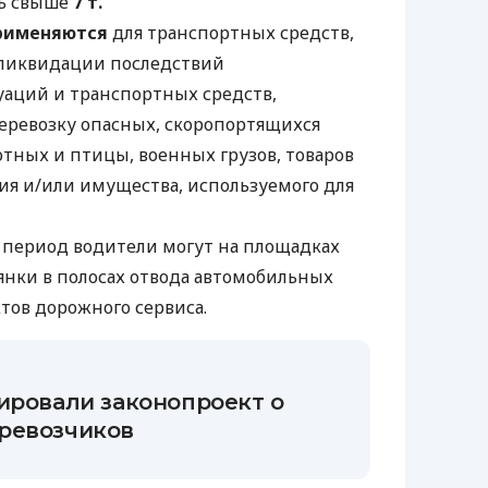
сь свыше
7 т.
применяются
для транспортных средств,
 ликвидации последствий
аций и транспортных средств,
ревозку опасных, скоропортящихся
отных и птицы, военных грузов, товаров
ия и/или имущества, используемого для
период водители могут на площадках
янки в полосах отвода автомобильных
ктов дорожного сервиса.
ировали законопроект о
ревозчиков