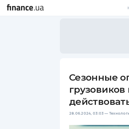
В
В
Л
А
Н
Сезонные о
С
грузовиков 
П
действовать
Т
28.06.2024, 03:03
—
Технолог
Р