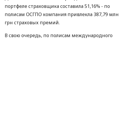
портфеле страховщика составила 51,16% - по
полисам ОСГПО компания привлекла 387,79 млн
грн страховых премий.
В свою очередь, по полисам международного
страхования «Зеленая карта» СГ «ТАС» собрала 90,28
млн грн платежей, или 11,91% от общего объема
сборов за месяц.
По договорам добровольного медицинского
страхования компания привлекла страховые
премии на сумму 38,53 млн грн — на 33,7% больше,
чем в прошлом году.
Еще существеннее — на 47,8% - возросли сборы по
страхованию имущества: по указанным
договорам СГ «ТАС» за май собрала 11,38 млн грн