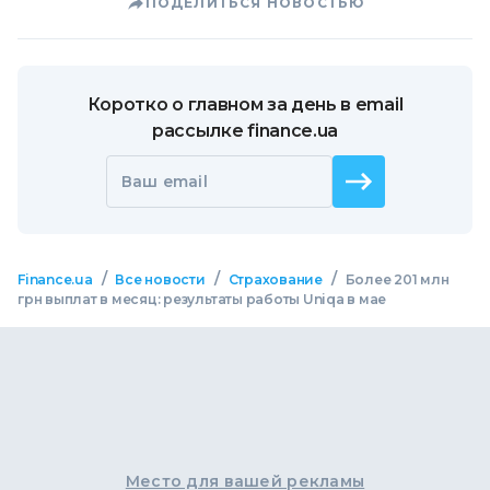
ПОДЕЛИТЬСЯ НОВОСТЬЮ
Коротко о главном за день в email
рассылке finance.ua
Ваш email
/
/
/
Finance.ua
Все новости
Страхование
Более 201 млн
грн выплат в месяц: результаты работы Uniqa в мае
Место для вашей рекламы