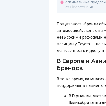
оптимальные предлож
от Finance.ua. 🚗
Популярность бренда об
автомобилей, экономным
невысокими расходами н
позиции у Toyota — на ры
долговечность и доступно
В Европе и Ази
брендов
В то же время, во многи
поддерживать националь
В Германии, Австр
Великобритании ли