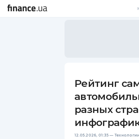
В
В
Л
А
Н
Рейтинг са
С
автомобиль
П
разных стр
Т
инфографи
Р
12.05.2026, 01:35
—
Технологи