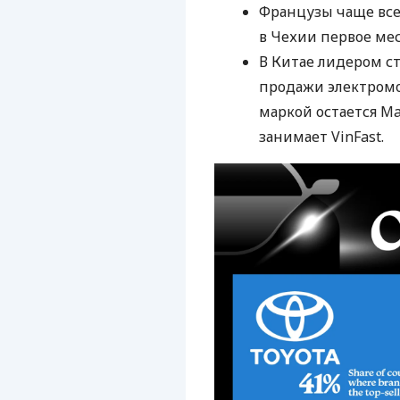
Французы чаще всег
в Чехии первое мес
В Китае лидером с
продажи электромо
маркой остается Ma
занимает VinFast.