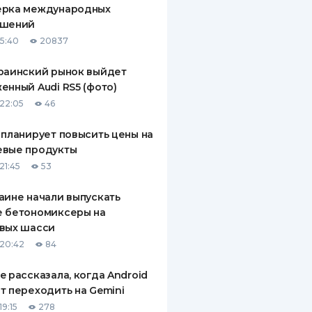
ерка международных
ДИТЕЛИ ПО
ашений
ВАНИЮ
15:40
20837
РАХОВЫЕ ПОЛИСЫ
раинский рынок выйдет
енный Audi RS5 (фото)
ВЫЕ КОМПАНИИ
22:05
46
 О СТРАХОВЫХ
ИЯХ
 планирует повысить цены на
евые продукты
КА И ОПЛАТА
21:45
53
ТЫ
аине начали выпускать
е бетономиксеры на
вых шасси
20:42
84
e рассказала, когда Android
т переходить на Gemini
9:15
278