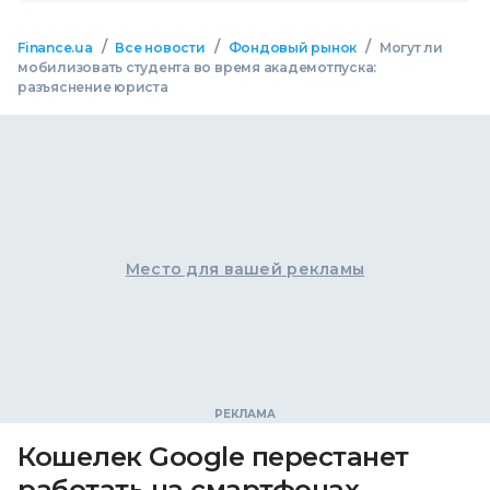
/
/
/
Finance.ua
Все новости
Фондовый рынок
Могут ли
мобилизовать студента во время академотпуска:
разъяснение юриста
Место для вашей рекламы
Кошелек Google перестанет
работать на смартфонах