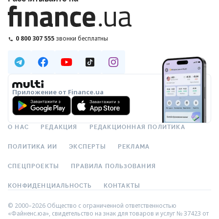
0 800 307 555
звонки бесплатны
Приложение от Finance.ua
О НАС
РЕДАКЦИЯ
РЕДАКЦИОННАЯ ПОЛИТИКА
ПОЛИТИКА ИИ
ЭКСПЕРТЫ
РЕКЛАМА
СПЕЦПРОЕКТЫ
ПРАВИЛА ПОЛЬЗОВАНИЯ
КОНФИДЕНЦИАЛЬНОСТЬ
КОНТАКТЫ
© 2000–2026 Общество с ограниченной ответственностью
«Файненс.юа», свидетельство на знак для товаров и услуг № 37423 от