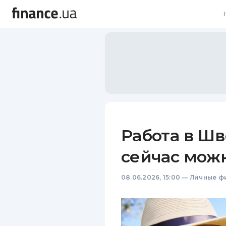
В
В
Л
А
Н
Работа в Шв
С
сейчас можн
П
08.06.2026, 15:00
—
Личные ф
Т
Р