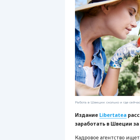
Работа в Швеции: сколько и где сейча
Издание
Libertatea
расс
заработать в Швеции за
Кадровое агентство ище