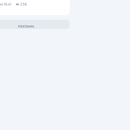
я 16:41
236