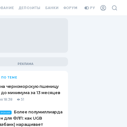
ОВАНИЕ
ДЕПОЗИТЫ
БАНКИ
ФОРУМ
РУ
ВСЕ ДЕПОЗИТЫ
ВСЕ БАНКИ
ВАНИЕ ЖИЛЬЯ ОТ
ДЕПОЗИТЫ В USD
ОТЗЫВЫ О БАНКАХ
И ШАХЕДОВ
ДЕПОЗИТЫ В EUR
МИКРОФИНАНСОВЫЕ
АХОВКА ЗАГРАНИЦУ
ОРГАНИЗАЦИИ
БОНУС К ДЕПОЗИТАМ
ОТЗЫВЫ ОБ МФО
УСЛОВИЯ АКЦИИ
Я КАРТА
 ПО ТЕМЕ
ВОПРОСЫ И ОТВЕТЫ
ОННАЯ ВИНЬЕТКА
 на черноморскую пшеницу
ДЕПОЗИТНЫЙ КАЛЬКУЛЯТОР
 до минимума за 13 месяцев
Я СОТРУДНИКОВ
я 18:38
51
ПУТЕВОДИТЕЛИ ПО
SSISTANCE
СБЕРЕЖЕНИЯМ
Более полумиллиарда
ЕРСКАЯ
н для ФЛП: как UGB
ВАНИЕ ОТ
азбанк) наращивает
ТНЫХ СЛУЧАЕВ