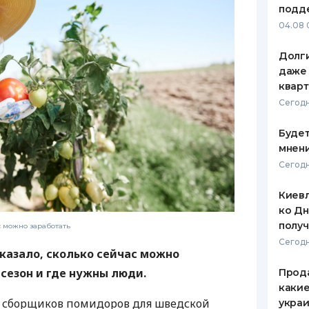
подд
ЕЖЕМЕСЯЧНЫЙ ОБЗОР
ПУТЕВО
04.08 
КЕШБЭКА
СТРАХО
Долги
ПУТЕВОДИТЕЛИ ПО
ВСЕ СТ
даже 
БАНКОВСКИМ КАРТАМ
кварт
СТРАХО
Сегодн
ОТЗЫВЫ
КОМПАН
Будет
мнени
ДОСТАВ
Сегодн
КОНТАК
Киевл
ко Дн
полу
с можно заработать
Сегодн
казало, сколько сейчас можно
 сезон и где нужны люди.
Прода
какие
т сборщиков помидоров для шведской
украи