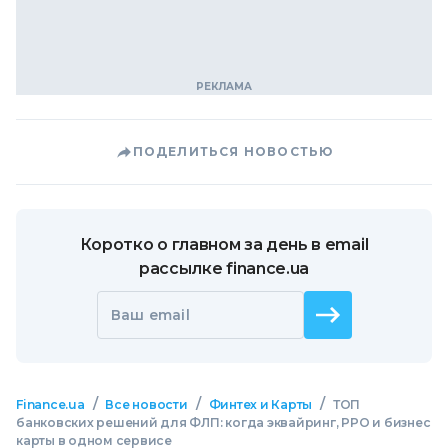
ПОДЕЛИТЬСЯ НОВОСТЬЮ
Коротко о главном за день в email
рассылке finance.ua
Ваш email
/
/
/
Finance.ua
Все новости
Финтех и Карты
ТОП
банковских решений для ФЛП: когда эквайринг, РРО и бизнес
карты в одном сервисе