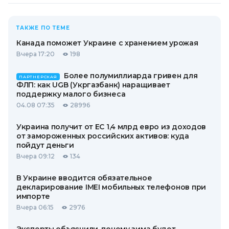
ТАКЖЕ ПО ТЕМЕ
Канада поможет Украине с хранением урожая
Вчера 17:20
198
Более полумиллиарда гривен для
ПАРТНЕРСКАЯ
ФЛП: как UGB (Укргазбанк) наращивает
поддержку малого бизнеса
04.08 07:35
28996
Украина получит от ЕС 1,4 млрд евро из доходов
от замороженных российских активов: куда
пойдут деньги
Вчера 09:12
134
В Украине вводится обязательное
декларирование IMEI мобильных телефонов при
импорте
Вчера 06:15
2976
Эксперты объяснили, почему зима будет