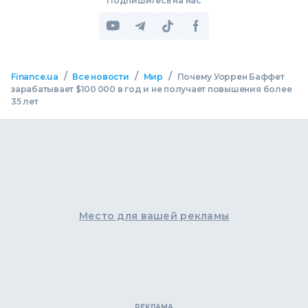
Подпишитесь на нас
/
/
/
Finance.ua
Все новости
Мир
Почему Уоррен Баффет
зарабатывает $100 000 в год и не получает повышения более
35 лет
Место для вашей рекламы