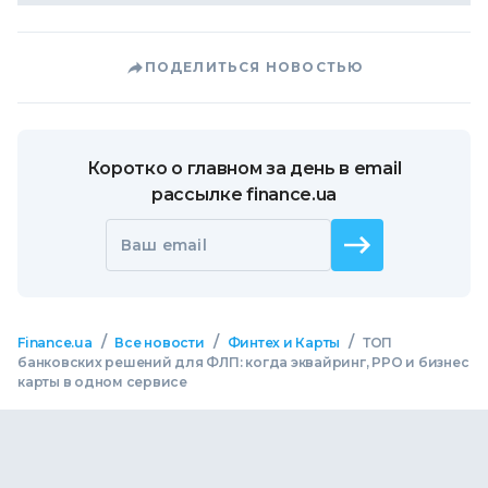
ПОДЕЛИТЬСЯ НОВОСТЬЮ
Коротко о главном за день в email
рассылке finance.ua
Ваш email
/
/
/
Finance.ua
Все новости
Финтех и Карты
ТОП
банковских решений для ФЛП: когда эквайринг, РРО и бизнес
карты в одном сервисе