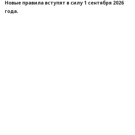
Новые правила вступят в силу 1 сентября 2026
года.
Об этом
сообщили
в Министерстве цифровой
трансформации.
«Купина» — украинский криптографический
алгоритм, который будет использоваться для
защиты квалифицированных электронных
подписей (КЭП).
Что изменится для пользователей
Старые КЭП работают дальше. Переживать и
срочно бежать перевыпускать ключи не
нужно — подписи будут действовать до
конца их сертификатов.
Документы сохраняют юридическую силу.