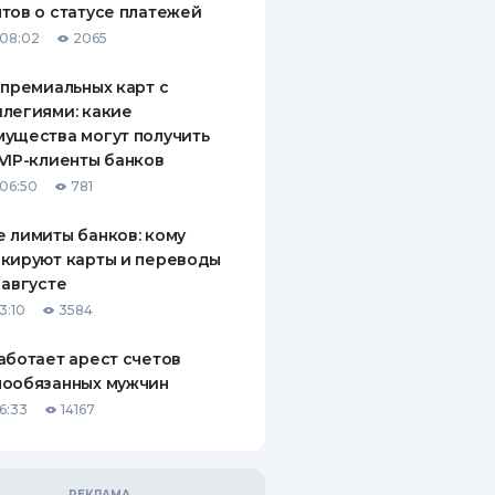
тов о статусе платежей
08:02
2065
 премиальных карт с
легиями: какие
ущества могут получить
VIP-клиенты банков
06:50
781
 лимиты банков: кому
кируют карты и переводы
 августе
3:10
3584
аботает арест счетов
нообязанных мужчин
6:33
14167