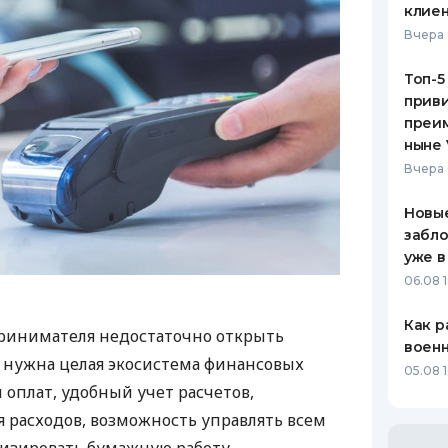
клиен
Вчера 
Топ-5
приви
преим
ныне 
Вчера 
Новые
забло
уже в
06.08 1
Как р
ринимателя недостаточно открыть
воен
у нужна целая экосистема финансовых
05.08 1
 оплат, удобный учет расчетов,
 расходов, возможность управлять всем