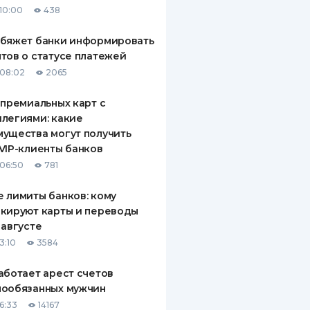
10:00
438
ДИТЕЛИ ПО
ВАНИЮ
обяжет банки информировать
тов о статусе платежей
РАХОВЫЕ ПОЛИСЫ
08:02
2065
ВЫЕ КОМПАНИИ
 премиальных карт с
легиями: какие
 О СТРАХОВЫХ
ИЯХ
ущества могут получить
VIP-клиенты банков
КА И ОПЛАТА
06:50
781
ТЫ
 лимиты банков: кому
кируют карты и переводы
 августе
3:10
3584
аботает арест счетов
нообязанных мужчин
6:33
14167