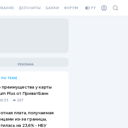
ОВАНИЕ
ДЕПОЗИТЫ
БАНКИ
ФОРУМ
РУ
ВСЕ ДЕПОЗИТЫ
ВСЕ БАНКИ
ВАНИЕ ЖИЛЬЯ ОТ
ДЕПОЗИТЫ В USD
ОТЗЫВЫ О БАНКАХ
И ШАХЕДОВ
ДЕПОЗИТЫ В EUR
МИКРОФИНАНСОВЫЕ
АХОВКА ЗАГРАНИЦУ
ОРГАНИЗАЦИИ
БОНУС К ДЕПОЗИТАМ
ОТЗЫВЫ ОБ МФО
УСЛОВИЯ АКЦИИ
Я КАРТА
 ПО ТЕМЕ
ВОПРОСЫ И ОТВЕТЫ
ОННАЯ ВИНЬЕТКА
 преимущества у карты
ДЕПОЗИТНЫЙ КАЛЬКУЛЯТОР
um Plus от ПриватБанк
Я СОТРУДНИКОВ
16:33
267
ПУТЕВОДИТЕЛИ ПО
SSISTANCE
СБЕРЕЖЕНИЯМ
отная плата, получаемая
нцами из-за границы,
ВАНИЕ ОТ
тилась на 23,6% - НБУ
ТНЫХ СЛУЧАЕВ