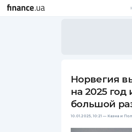
В
В
Л
А
Н
Норвегия в
С
на 2025 год
П
большой ра
Т
10.01.2025, 10:21
—
Казна и По
Р