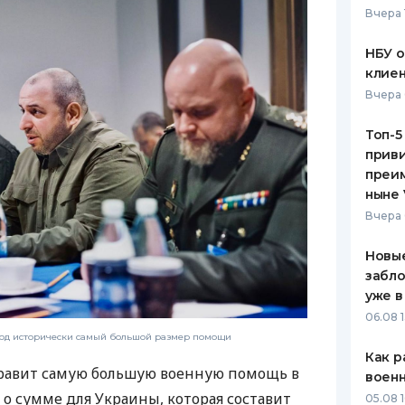
Вчера 
ЕЖЕМЕСЯЧНЫЙ ОБЗОР
ПУТЕВО
КЕШБЭКА
СТРАХО
НБУ 
клиен
ПУТЕВОДИТЕЛИ ПО
ВСЕ СТ
Вчера 
БАНКОВСКИМ КАРТАМ
СТРАХО
Топ-5
приви
ОТЗЫВЫ
КОМПАН
преим
ныне 
ДОСТАВ
Вчера 
КОНТАК
Новые
забло
уже в
06.08 1
год исторически самый большой размер помощи
Как р
правит самую большую военную помощь в
воен
 о сумме для Украины, которая составит
05.08 1