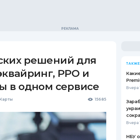
ских решений для
ТАКЖЕ
эквайринг, РРО и
Какие
Premi
ы в одном сервисе
Вчера 
 Карты
15685
Зараб
украи
сокра
Вчера 
НБУ 