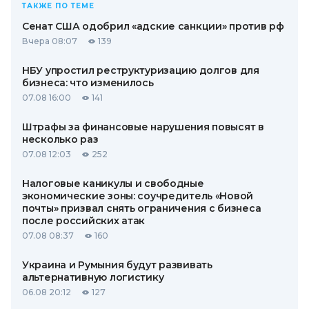
ТАКЖЕ ПО ТЕМЕ
Сенат США одобрил «адские санкции» против рф
Вчера 08:07
139
НБУ упростил реструктуризацию долгов для
бизнеса: что изменилось
07.08 16:00
141
Штрафы за финансовые нарушения повысят в
несколько раз
07.08 12:03
252
Налоговые каникулы и свободные
экономические зоны: соучредитель «Новой
почты» призвал снять ограничения с бизнеса
после российских атак
07.08 08:37
160
Украина и Румыния будут развивать
альтернативную логистику
06.08 20:12
127