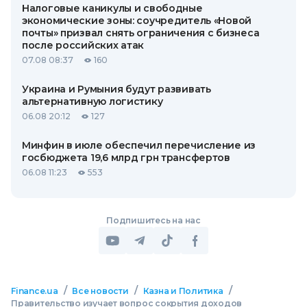
Налоговые каникулы и свободные
экономические зоны: соучредитель «Новой
почты» призвал снять ограничения с бизнеса
после российских атак
07.08 08:37
160
Украина и Румыния будут развивать
альтернативную логистику
06.08 20:12
127
Минфин в июле обеспечил перечисление из
госбюджета 19,6 млрд грн трансфертов
06.08 11:23
553
Подпишитесь на нас
/
/
/
Finance.ua
Все новости
Казна и Политика
Правительство изучает вопрос сокрытия доходов