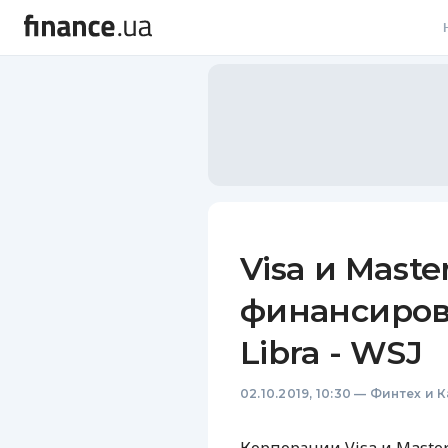
В
В
Л
А
Н
Visa и Mast
С
финансиров
П
Libra - WSJ
Т
02.10.2019, 10:30
—
Финтех и 
Р