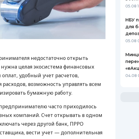
05.08 1
НБУ п
для б
депо
05.08 
Минц
ринимателя недостаточно открыть
пере
у нужна целая экосистема финансовых
«еАкц
 оплат, удобный учет расчетов,
04.08 
 расходов, возможность управлять всем
изировать бумажную работу.
д предпринимателю часто приходилось
азных компаний. Счет открывать в одном
ключать через другой банк, ПРРО
оставщика, вести учет — дополнительная