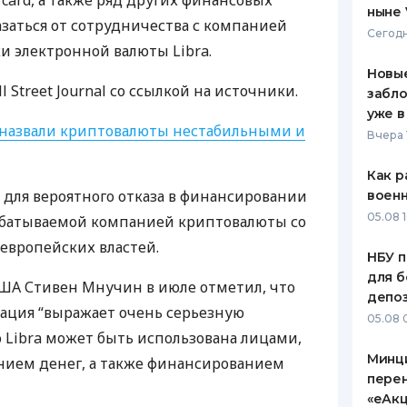
card, а также ряд других финансовых
ныне 
аться от сотрудничества с компанией
ЕЖЕМЕСЯЧНЫЙ ОБЗОР
ПУТЕВО
Сегодн
КЕШБЭКА
СТРАХО
ки электронной валюты Libra.
Новые
ПУТЕВОДИТЕЛИ ПО
ВСЕ СТ
 Street Journal со ссылкой на источники.
забло
БАНКОВСКИМ КАРТАМ
уже в
СТРАХО
назвали криптовалюты нестабильными и
Вчера 
ОТЗЫВЫ
КОМПАН
Как р
для вероятного отказа в финансировании
воен
ДОСТАВ
05.08 1
абатываемой компанией криптовалюты со
европейских властей.
КОНТАК
НБУ п
для б
ША
Стивен Мнучин в июле отметил, что
депо
ация “выражает очень серьезную
05.08 
о Libra может быть использована лицами,
Минц
ием денег, а также финансированием
пере
«еАкц