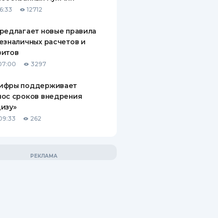
6:33
12712
редлагает новые правила
езналичных расчетов и
зитов
07:00
3297
ифры поддерживает
нос сроков внедрения
изу»
09:33
262