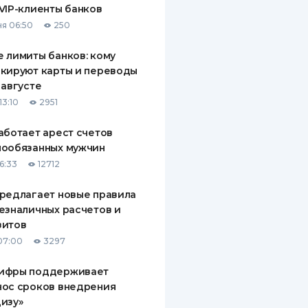
VIP-клиенты банков
ДИТЕЛИ ПО
я 06:50
250
ВАНИЮ
 лимиты банков: кому
РАХОВЫЕ ПОЛИСЫ
кируют карты и переводы
 августе
ВЫЕ КОМПАНИИ
13:10
2951
 О СТРАХОВЫХ
ИЯХ
аботает арест счетов
нообязанных мужчин
КА И ОПЛАТА
6:33
12712
ТЫ
редлагает новые правила
езналичных расчетов и
зитов
07:00
3297
ифры поддерживает
нос сроков внедрения
изу»