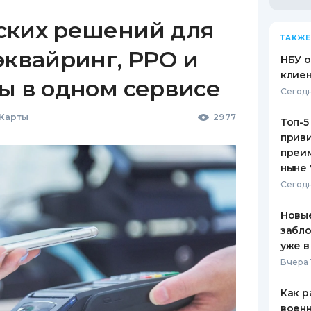
ских решений для
ТАКЖЕ
эквайринг, РРО и
НБУ 
клиен
ы в одном сервисе
Сегодн
 Карты
2977
Топ-5
приви
преим
ныне 
Сегодн
Новые
забло
уже в
Вчера 
Как р
воен