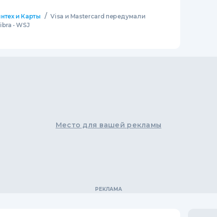
/
нтех и Карты
Visa и Mastercard передумали
bra - WSJ
Место для вашей рекламы