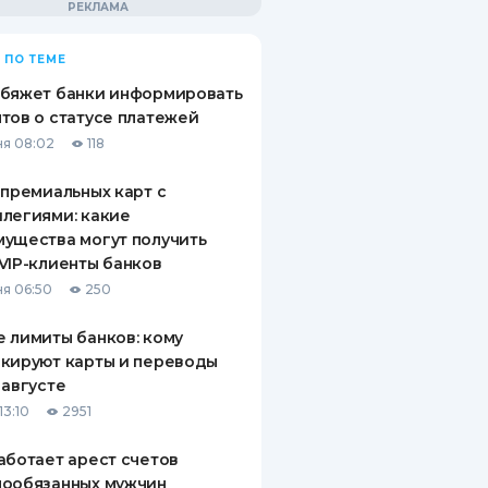
 ПО ТЕМЕ
обяжет банки информировать
тов о статусе платежей
я 08:02
118
 премиальных карт с
легиями: какие
ущества могут получить
VIP-клиенты банков
я 06:50
250
 лимиты банков: кому
кируют карты и переводы
 августе
13:10
2951
аботает арест счетов
нообязанных мужчин