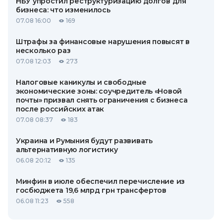
НБУ упростил реструктуризацию долгов для
бизнеса: что изменилось
07.08 16:00
169
Штрафы за финансовые нарушения повысят в
несколько раз
07.08 12:03
273
Налоговые каникулы и свободные
экономические зоны: соучредитель «Новой
почты» призвал снять ограничения с бизнеса
после российских атак
07.08 08:37
183
Украина и Румыния будут развивать
альтернативную логистику
06.08 20:12
135
Минфин в июле обеспечил перечисление из
госбюджета 19,6 млрд грн трансфертов
06.08 11:23
558