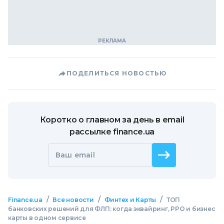
ПОДЕЛИТЬСЯ НОВОСТЬЮ
Коротко о главном за день в email
рассылке finance.ua
Ваш email
/
/
/
Finance.ua
Все новости
Финтех и Карты
ТОП
банковских решений для ФЛП: когда эквайринг, РРО и бизнес
карты в одном сервисе