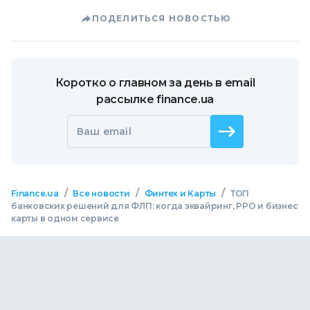
ПОДЕЛИТЬСЯ НОВОСТЬЮ
Коротко о главном за день в email
рассылке finance.ua
Ваш email
/
/
/
Finance.ua
Все новости
Финтех и Карты
ТОП
банковских решений для ФЛП: когда эквайринг, РРО и бизнес
карты в одном сервисе