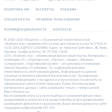
ПОЛИТИКА ИИ
ЭКСПЕРТЫ
РЕКЛАМА
СПЕЦПРОЕКТЫ
ПРАВИЛА ПОЛЬЗОВАНИЯ
КОНФИДЕНЦИАЛЬНОСТЬ
КОНТАКТЫ
© 2000–2026 Общество с ограниченной ответственностью
«Файненс.юа», свидетельство на знак для товаров и услуг № 37423 от
16.02.2004, ЕДРПОУ 22929966. Адрес: ул. Николая Гринченко, 4В, Киев,
Украина. График работы: Пн–Пт 9:00–18:00.
ООО «Файненс.юа» – независимый финансовый портал. Материалы с
пометками «Р», «Партнёрская», «Промо», «Акция», «Мнение»,
«Спецпроект», «Партнёрский проект» – это реклама в понимании
Закона Украины «О рекламе». За содержание рекламы
ответственность несёт рекламодатель. Информация на данной
странице не является рекламой банковских услуг. Проверенную
банком информацию о продуктах и услугах можно посмотреть на
официальном сайте соответствующего банка. Использование
материалов и данных с сайта разрешено только с гиперссылкой
https://finance.ua.
Мы не взимаем плату за услуги подбора и сравнения финансовых
предложений в каталогах и не предоставляем услуги кредитования,
размещения депозитов и страхования. Ваши личные данные на сайте
защищены шифрованием AES-256.