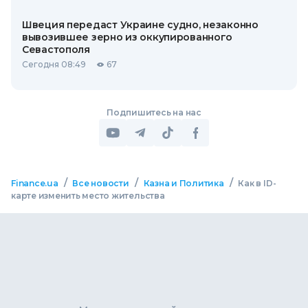
Швеция передаст Украине судно, незаконно
вывозившее зерно из оккупированного
Севастополя
Сегодня 08:49
67
Подпишитесь на нас
/
/
/
Finance.ua
Все новости
Казна и Политика
Как в ID-
карте изменить место жительства