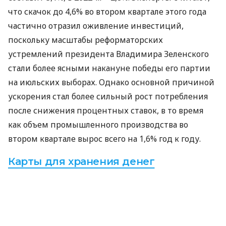
что скачок до 4,6% во втором квартале этого года
частично отразил оживление инвестиций,
поскольку масштабы реформаторских
устремлений президента Владимира Зеленского
стали более ясными накануне победы его партии
на июльских выборах. Однако основной причиной
ускорения стал более сильный рост потребления
после снижения процентных ставок, в то время
как объем промышленного производства во
втором квартале вырос всего на 1,6% год к году.
Карты для хранения денег
В Oxford Economics аргументируют свою позицию
по росту
ВВП
в 2019-2020 годах на уровне до 3%
тем, что новому правительству нужно время для