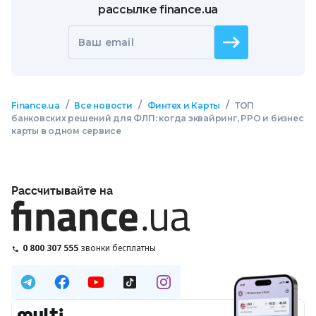
рассылке finance.ua
Ваш email
/
/
/
Finance.ua
Все новости
Финтех и Карты
ТОП
банковских решений для ФЛП: когда эквайринг, РРО и бизнес
карты в одном сервисе
Рассчитывайте на
0 800 307 555
звонки бесплатны