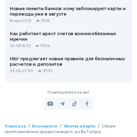
Новые лимиты банков: кому заблокируют карты и
переводы уже в августе
Вчера 13:10
3108
Как работает арест счетов военнообязанных
мужчин
05.08 16:33
13104
НБУ предлагает новые правила для безналичных
расчетов и депозитов
05.08 07:00
3330
Подпишитесь на нас
/
/
/
Finance.ua
Все новости
Финтех и Карты
Объем
криптовалютных кредитов вырос до $4,7 млрд