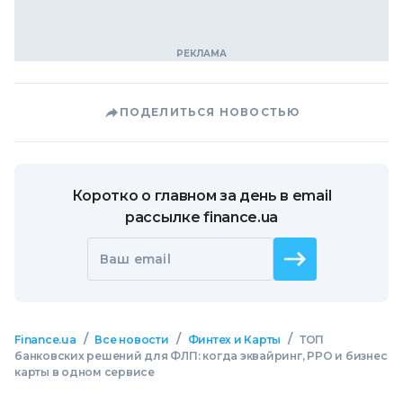
ПОДЕЛИТЬСЯ НОВОСТЬЮ
Коротко о главном за день в email
рассылке finance.ua
Ваш email
/
/
/
Finance.ua
Все новости
Финтех и Карты
ТОП
банковских решений для ФЛП: когда эквайринг, РРО и бизнес
карты в одном сервисе