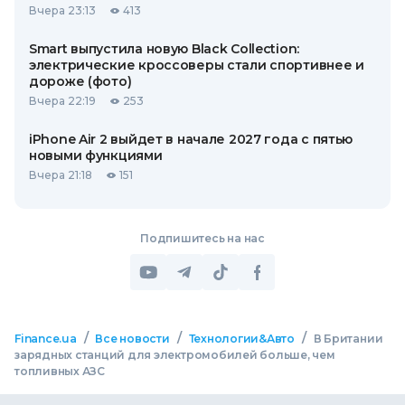
Вчера 23:13
413
Smart выпустила новую Black Collection:
электрические кроссоверы стали спортивнее и
дороже (фото)
Вчера 22:19
253
iPhone Air 2 выйдет в начале 2027 года с пятью
новыми функциями
Вчера 21:18
151
Подпишитесь на нас
/
/
/
Finance.ua
Все новости
Технологии&Авто
В Британии
зарядных станций для электромобилей больше, чем
топливных АЗС