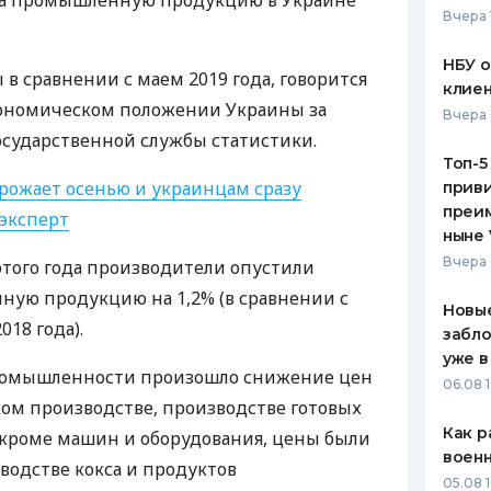
 на промышленную продукцию в Украине
Вчера 
ЕЖЕМЕСЯЧНЫЙ ОБЗОР
ПУТЕВО
КЕШБЭКА
СТРАХО
НБУ 
в сравнении с маем 2019 года, говорится
клиен
ПУТЕВОДИТЕЛИ ПО
ВСЕ СТ
кономическом положении Украины за
Вчера 
БАНКОВСКИМ КАРТАМ
Государственной службы статистики.
СТРАХО
Топ-5
орожает осенью и украинцам сразу
приви
ОТЗЫВЫ
КОМПАН
преим
эксперт
ныне 
ДОСТАВ
Вчера 
 этого года производители опустили
ную продукцию на 1,2% (в сравнении с
КОНТАК
Новые
18 года).
забло
уже в
ромышленности произошло снижение цен
06.08 1
ском производстве, производстве готовых
Как р
 кроме машин и оборудования, цены были
воен
водстве кокса и продуктов
05.08 1