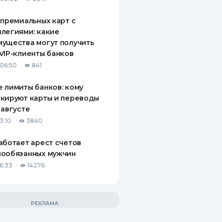
 премиальных карт с
легиями: какие
ущества могут получить
VIP-клиенты банков
06:50
841
 лимиты банков: кому
кируют карты и переводы
 августе
3:10
3840
аботает арест счетов
нообязанных мужчин
6:33
14276