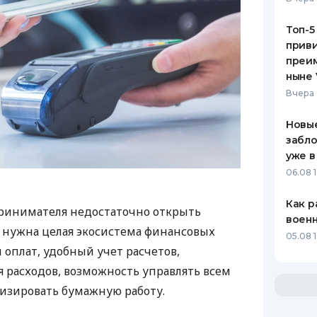
Топ-5
приви
преим
ныне 
Вчера 
Новые
забло
уже в
06.08 1
Как р
ринимателя недостаточно открыть
воен
у нужна целая экосистема финансовых
05.08 1
 оплат, удобный учет расчетов,
 расходов, возможность управлять всем
изировать бумажную работу.