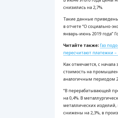
В июне этого года цены
снизились на 2,7%.
Такие данные приведены 
в отчете “О социально-э
январь-июнь 2019 года” 
Читайте также:
Газ под
пересчитают платежки – 
Как отмечается, с начала
стоимость на промышлен
аналогичным периодом 20
“В перерабатывающей п
на 0,4%. В металлургиче
металлических изделий,
снижены на 2,3%, в произ