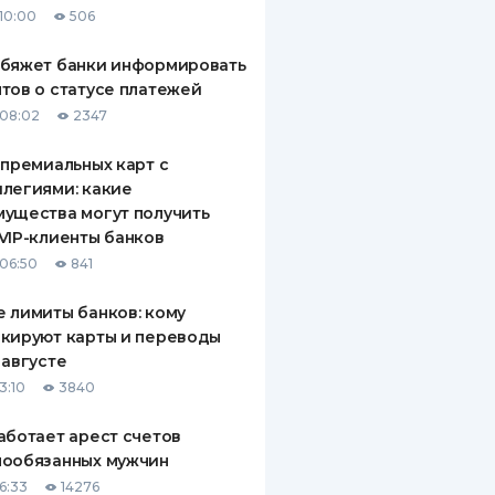
10:00
506
ДИТЕЛИ ПО
ВАНИЮ
обяжет банки информировать
тов о статусе платежей
РАХОВЫЕ ПОЛИСЫ
08:02
2347
ВЫЕ КОМПАНИИ
 премиальных карт с
легиями: какие
 О СТРАХОВЫХ
ИЯХ
ущества могут получить
VIP-клиенты банков
КА И ОПЛАТА
06:50
841
ТЫ
 лимиты банков: кому
кируют карты и переводы
 августе
3:10
3840
аботает арест счетов
нообязанных мужчин
6:33
14276