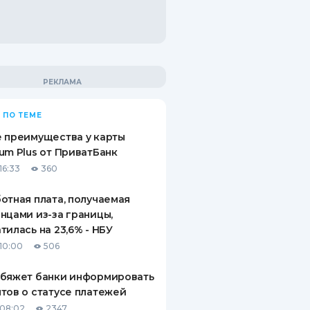
 ПО ТЕМЕ
 преимущества у карты
um Plus от ПриватБанк
16:33
360
отная плата, получаемая
нцами из-за границы,
тилась на 23,6% - НБУ
10:00
506
обяжет банки информировать
тов о статусе платежей
08:02
2347