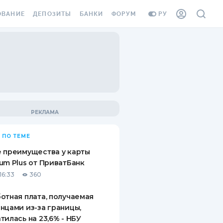
ОВАНИЕ
ДЕПОЗИТЫ
БАНКИ
ФОРУМ
РУ
ВСЕ ДЕПОЗИТЫ
ВСЕ БАНКИ
ВАНИЕ ЖИЛЬЯ ОТ
ДЕПОЗИТЫ В USD
ОТЗЫВЫ О БАНКАХ
И ШАХЕДОВ
ДЕПОЗИТЫ В EUR
МИКРОФИНАНСОВЫЕ
АХОВКА ЗАГРАНИЦУ
ОРГАНИЗАЦИИ
БОНУС К ДЕПОЗИТАМ
ОТЗЫВЫ ОБ МФО
УСЛОВИЯ АКЦИИ
Я КАРТА
 ПО ТЕМЕ
ВОПРОСЫ И ОТВЕТЫ
ОННАЯ ВИНЬЕТКА
 преимущества у карты
ДЕПОЗИТНЫЙ КАЛЬКУЛЯТОР
um Plus от ПриватБанк
Я СОТРУДНИКОВ
16:33
360
ПУТЕВОДИТЕЛИ ПО
SSISTANCE
СБЕРЕЖЕНИЯМ
отная плата, получаемая
нцами из-за границы,
ВАНИЕ ОТ
тилась на 23,6% - НБУ
ТНЫХ СЛУЧАЕВ