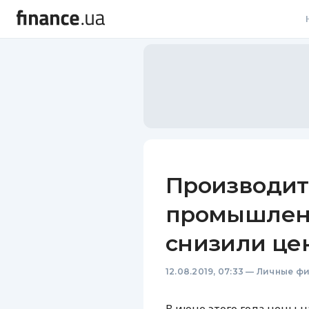
В
В
Л
А
Н
Производи
С
промышлен
П
снизили це
Т
12.08.2019, 07:33
—
Личные ф
Р