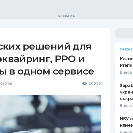
ских решений для
ТАКЖЕ
эквайринг, РРО и
Какие
Premi
ы в одном сервисе
Вчера 
 Карты
20693
Зараб
украи
сокра
Вчера 
НБУ 
клиен
Вчера 