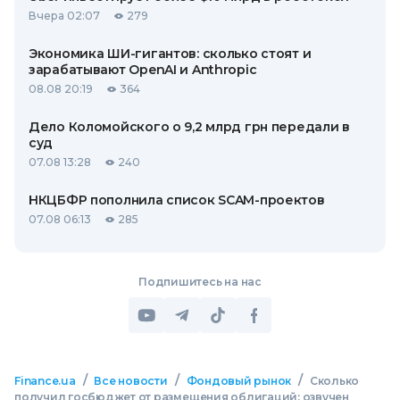
Вчера 02:07
279
Экономика ШИ-гигантов: сколько стоят и
зарабатывают OpenAI и Anthropic
08.08 20:19
364
Дело Коломойского о 9,2 млрд грн передали в
суд
07.08 13:28
240
НКЦБФР пополнила список SCAM-проектов
07.08 06:13
285
Подпишитесь на нас
/
/
/
Finance.ua
Все новости
Фондовый рынок
Сколько
получил госбюджет от размещения облигаций: озвучен