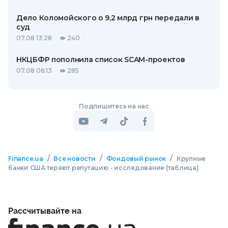
Дело Коломойского о 9,2 млрд грн передали в
суд
07.08 13:28
240
НКЦБФР пополнила список SCAM-проектов
07.08 06:13
285
Подпишитесь на нас
/
/
/
Finance.ua
Все новости
Фондовый рынок
Крупные
банки США теряют репутацию - исследование (таблица)
Рассчитывайте на