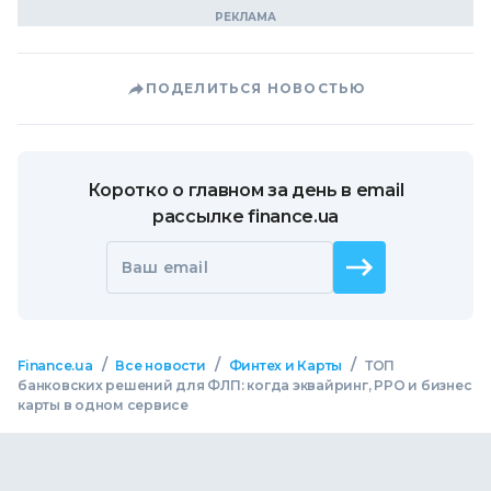
ПОДЕЛИТЬСЯ НОВОСТЬЮ
Коротко о главном за день в email
рассылке finance.ua
Ваш email
/
/
/
Finance.ua
Все новости
Финтех и Карты
ТОП
банковских решений для ФЛП: когда эквайринг, РРО и бизнес
карты в одном сервисе