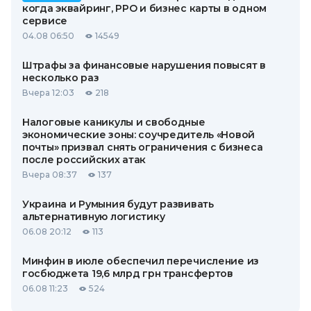
когда эквайринг, РРО и бизнес карты в одном
сервисе
04.08 06:50
14549
Штрафы за финансовые нарушения повысят в
несколько раз
Вчера 12:03
218
Налоговые каникулы и свободные
экономические зоны: соучредитель «Новой
почты» призвал снять ограничения с бизнеса
после российских атак
Вчера 08:37
137
Украина и Румыния будут развивать
альтернативную логистику
06.08 20:12
113
Минфин в июле обеспечил перечисление из
госбюджета 19,6 млрд грн трансфертов
06.08 11:23
524