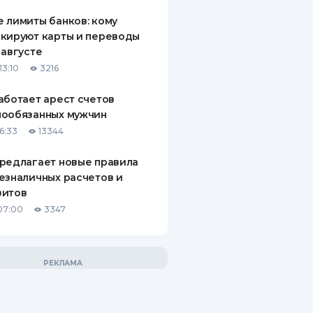
 лимиты банков: кому
кируют карты и переводы
 августе
13:10
3216
аботает арест счетов
нообязанных мужчин
6:33
13344
редлагает новые правила
езналичных расчетов и
зитов
07:00
3347