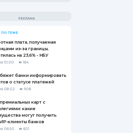
 ПО ТЕМЕ
отная плата, получаемая
нцами из-за границы,
тилась на 23,6% - НБУ
я 10:00
184
обяжет банки информировать
тов о статусе платежей
я 08:02
908
 премиальных карт с
легиями: какие
ущества могут получить
VIP-клиенты банков
я 06:50
601