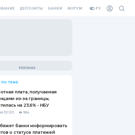
ОВАНИЕ
ДЕПОЗИТЫ
БАНКИ
ФОРУМ
РУ
ВСЕ ДЕПОЗИТЫ
ВСЕ БАНКИ
ВАНИЕ ЖИЛЬЯ ОТ
ДЕПОЗИТЫ В USD
ОТЗЫВЫ О БАНКАХ
И ШАХЕДОВ
ДЕПОЗИТЫ В EUR
МИКРОФИНАНСОВЫЕ
АХОВКА ЗАГРАНИЦУ
ОРГАНИЗАЦИИ
БОНУС К ДЕПОЗИТАМ
ОТЗЫВЫ ОБ МФО
УСЛОВИЯ АКЦИИ
Я КАРТА
 ПО ТЕМЕ
ВОПРОСЫ И ОТВЕТЫ
ОННАЯ ВИНЬЕТКА
отная плата, получаемая
ДЕПОЗИТНЫЙ КАЛЬКУЛЯТОР
нцами из-за границы,
Я СОТРУДНИКОВ
тилась на 23,6% - НБУ
ПУТЕВОДИТЕЛИ ПО
я 10:00
184
SSISTANCE
СБЕРЕЖЕНИЯМ
обяжет банки информировать
ВАНИЕ ОТ
тов о статусе платежей
ТНЫХ СЛУЧАЕВ