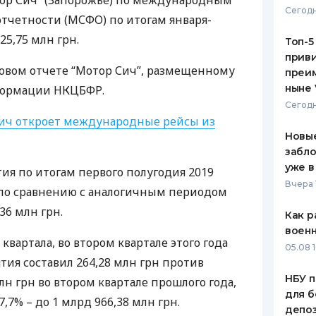
ор Сич” (Запорожье) по международным
Сегодн
тчетности (
МСФО
) по итогам января-
ЕЖЕМЕСЯЧНЫЙ ОБЗОР
ПУТЕВО
КЕШБЭКА
СТРАХО
25,75 млн грн.
Топ-5
приви
ПУТЕВОДИТЕЛИ ПО
ВСЕ СТ
совом отчете “Мотор Сич”, размещенному
преим
БАНКОВСКИМ КАРТАМ
ныне 
нформации
НКЦБФР
.
СТРАХО
Сегодн
ич откроет международные рейсы из
ОТЗЫВЫ
КОМПАН
Новые
забло
ДОСТАВ
уже в
я по итогам первого полугодия 2019
Вчера 
% по сравнению с аналогичным периодом
КОНТАК
,36 млн грн.
Как р
воен
квартала, во втором квартале этого года
05.08 1
ия составил 264,28 млн грн против
НБУ п
н грн во втором квартале прошлого года,
для б
,7% – до 1 млрд 966,38 млн грн.
депо