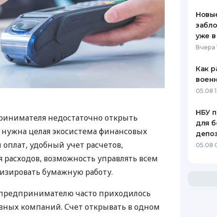
Новые
забло
уже в
Вчера 
Как р
воен
05.08 1
НБУ п
ринимателя недостаточно открыть
для б
у нужна целая экосистема финансовых
депо
 оплат, удобный учет расчетов,
05.08 
 расходов, возможность управлять всем
изировать бумажную работу.
д предпринимателю часто приходилось
азных компаний. Счет открывать в одном