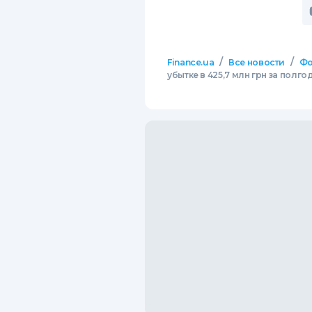
/
/
Finance.ua
Все новости
Фо
убытке в 425,7 млн грн за полго