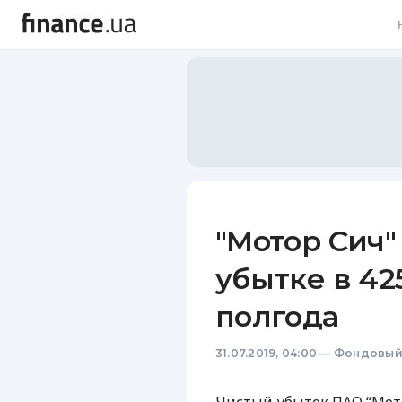
В
В
Л
А
Н
"Мотор Сич"
С
убытке в 42
П
полгода
Т
31.07.2019, 04:00
—
Фондовый
Р