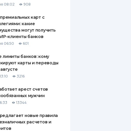
я 08:02
908
ДИТЕЛИ ПО
ВАНИЮ
 премиальных карт с
легиями: какие
РАХОВЫЕ ПОЛИСЫ
ущества могут получить
VIP-клиенты банков
ВЫЕ КОМПАНИИ
я 06:50
601
 О СТРАХОВЫХ
ИЯХ
 лимиты банков: кому
кируют карты и переводы
КА И ОПЛАТА
 августе
13:10
3216
ТЫ
аботает арест счетов
нообязанных мужчин
6:33
13344
редлагает новые правила
езналичных расчетов и
зитов