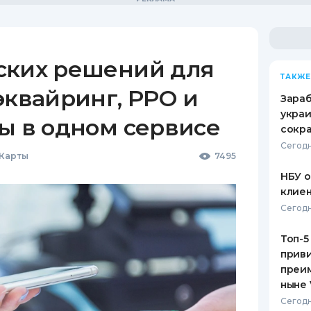
ских решений для
ТАКЖЕ
эквайринг, РРО и
Зараб
украи
ы в одном сервисе
сокра
Сегодн
 Карты
7495
НБУ 
клиен
Сегодн
Топ-5
приви
преим
ныне 
Сегодн