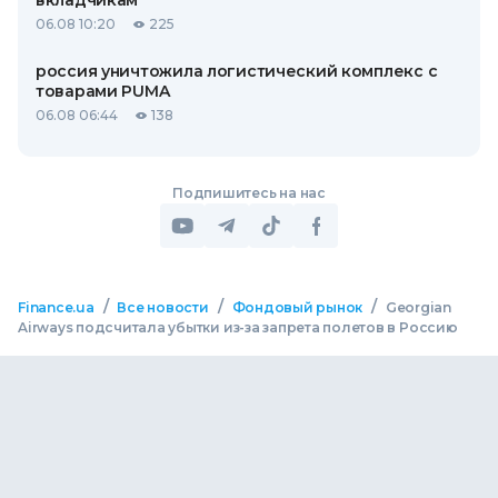
вкладчикам
06.08 10:20
225
россия уничтожила логистический комплекс с
товарами PUMA
06.08 06:44
138
Подпишитесь на нас
/
/
/
Finance.ua
Все новости
Фондовый рынок
Georgian
Airways подсчитала убытки из-за запрета полетов в Россию