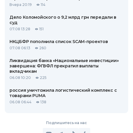
Вчера 20:19
114
Дело Коломойского о 9,2 млрд грн передали в
суд
07.08 13:28
151
НКЦБФР пополнила список SCAM-проектов
07.08 06:13
260
Ликвидация банка «Национальные инвестиции»
завершена: ФГВФЛ прекратил выплаты
вкладчикам
06.08 10:20
225
россия уничтожила логистический комплекс с
товарами PUMA
06.08 06:44
138
Подпишитесь на нас