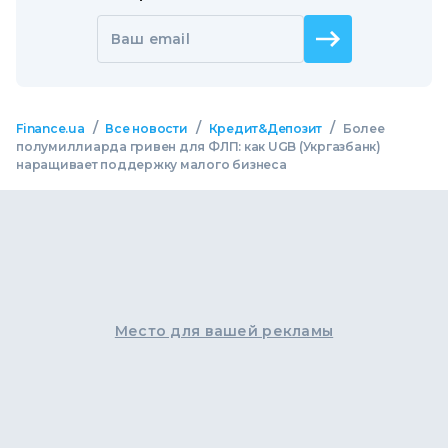
Ваш email
/
/
/
Finance.ua
Все новости
Кредит&Депозит
Более
полумиллиарда гривен для ФЛП: как UGB (Укргазбанк)
наращивает поддержку малого бизнеса
Место для вашей рекламы