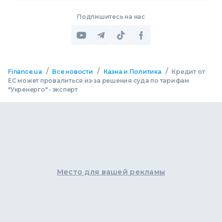
Подпишитесь на нас
/
/
/
Finance.ua
Все новости
Казна и Политика
Кредит от
ЕС может провалиться из-за решения суда по тарифам
"Укренерго" - эксперт
Место для вашей рекламы