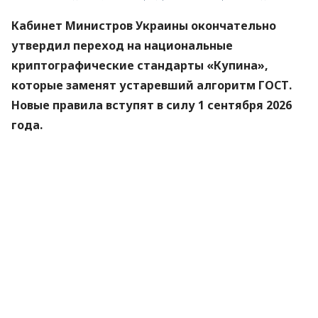
Кабинет Министров Украины окончательно
утвердил переход на национальные
криптографические стандарты «Купина»,
которые заменят устаревший алгоритм ГОСТ.
Новые правила вступят в силу 1 сентября 2026
года.
Об этом
сообщили
в Министерстве цифровой
трансформации.
«Купина» — украинский криптографический
алгоритм, который будет использоваться для
защиты квалифицированных электронных
подписей (КЭП).
Что изменится для пользователей