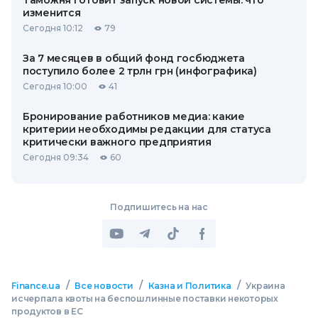
Таможня готовит запуск новой системы: что
изменится
Сегодня 10:12
79
За 7 месяцев в общий фонд госбюджета
поступило более 2 трлн грн (инфографика)
Сегодня 10:00
41
Бронирование работников медиа: какие
критерии необходимы редакции для статуса
критически важного предприятия
Сегодня 09:34
60
Подпишитесь на нас
/
/
/
Finance.ua
Все новости
Казна и Политика
Украина
исчерпала квоты на беспошлинные поставки некоторых
продуктов в ЕС