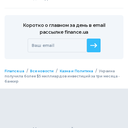
Коротко о главном за день в email
рассылке finance.ua
Ваш email
/
/
/
Finance.ua
Все новости
Казна и Политика
Украина
получила более $5 миллиардов инвестиций за три месяца -
банкир