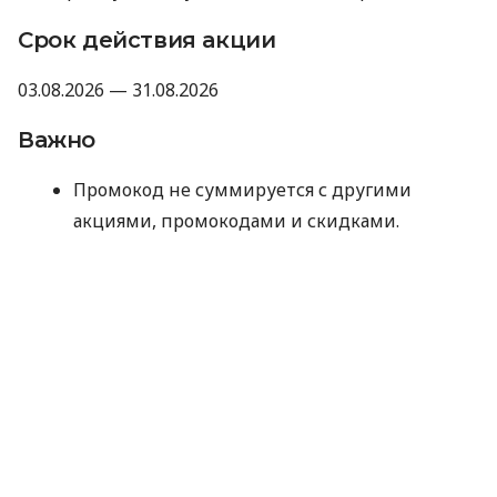
Срок действия акции
03.08.2026 — 31.08.2026
Важно
Промокод не суммируется с другими
акциями, промокодами и скидками.
Компания оставляет за собой право не
предоставлять промокод, если отзыв не
прошел модерацию Minfin или имеет
признаки искусственного накручивания.
Отправляя данные для получения
промокода, вы соглашаетесь на их
обработку компанией MyCredit
исключительно с целью проверки участия в