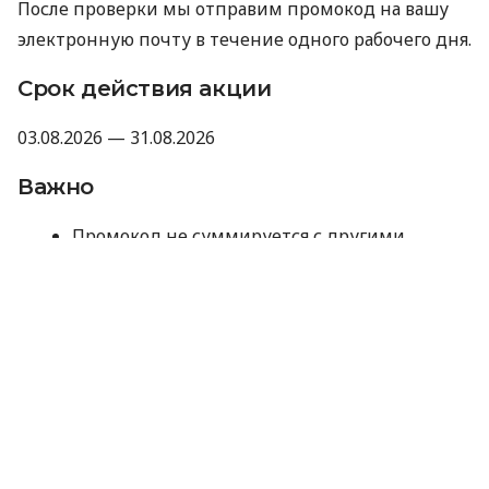
После проверки мы отправим промокод на вашу
электронную почту в течение одного рабочего дня.
Срок действия акции
03.08.2026 — 31.08.2026
Важно
Промокод не суммируется с другими
акциями, промокодами и скидками.
Компания оставляет за собой право не
предоставлять промокод, если отзыв не
прошел модерацию Minfin или имеет
признаки искусственного накручивания.
Отправляя данные для получения
промокода, вы соглашаетесь на их
обработку компанией MyCredit