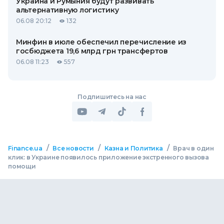
Украина и Румыния будут развивать
альтернативную логистику
06.08 20:12
132
Минфин в июле обеспечил перечисление из
госбюджета 19,6 млрд грн трансфертов
06.08 11:23
557
Подпишитесь на нас
/
/
/
Finance.ua
Все новости
Казна и Политика
Врач в один
клик: в Украине появилось приложение экстренного вызова
помощи