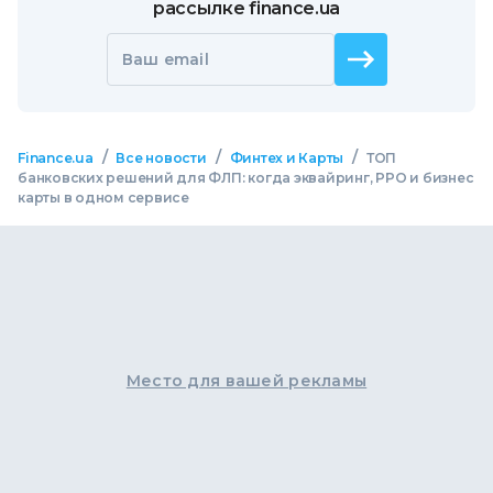
рассылке finance.ua
Ваш email
/
/
/
Finance.ua
Все новости
Финтех и Карты
ТОП
банковских решений для ФЛП: когда эквайринг, РРО и бизнес
карты в одном сервисе
Место для вашей рекламы