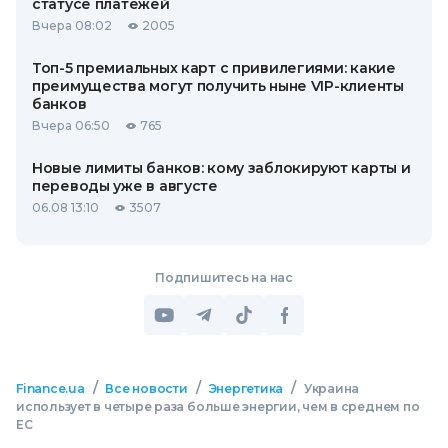
статусе платежей
Вчера 08:02
2005
Топ-5 премиальных карт с привилегиями: какие
преимущества могут получить ныне VIP-клиенты
банков
Вчера 06:50
765
Новые лимиты банков: кому заблокируют карты и
переводы уже в августе
06.08 13:10
3507
Подпишитесь на нас
/
/
/
Finance.ua
Все новости
Энергетика
Украина
использует в четыре раза больше энергии, чем в среднем по
ЕС