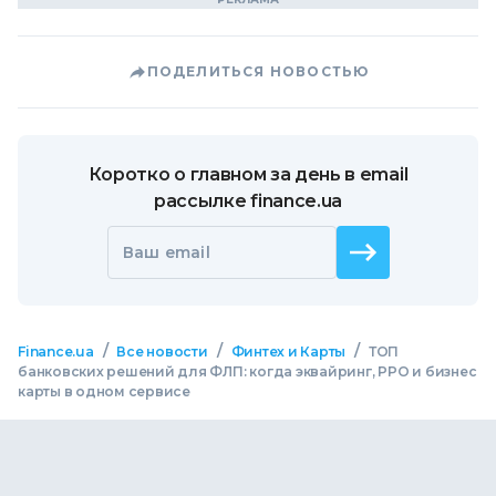
ПОДЕЛИТЬСЯ НОВОСТЬЮ
Коротко о главном за день в email
рассылке finance.ua
Ваш email
/
/
/
Finance.ua
Все новости
Финтех и Карты
ТОП
банковских решений для ФЛП: когда эквайринг, РРО и бизнес
карты в одном сервисе