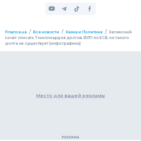
/
/
/
Finance.ua
Все новости
Казна и Политика
Зеленский
хочет списать 7 миллиардов долгов ФЛП по ЕСВ, но такого
долга не существует (инфографика)
Место для вашей рекламы