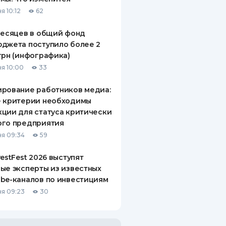
я 10:12
62
месяцев в общий фонд
джета поступило более 2
грн (инфографика)
я 10:00
33
рование работников медиа:
е критерии необходимы
ции для статуса критически
ого предприятия
я 09:34
59
vestFest 2026 выступят
ые эксперты из известных
be-каналов по инвестициям
я 09:23
30