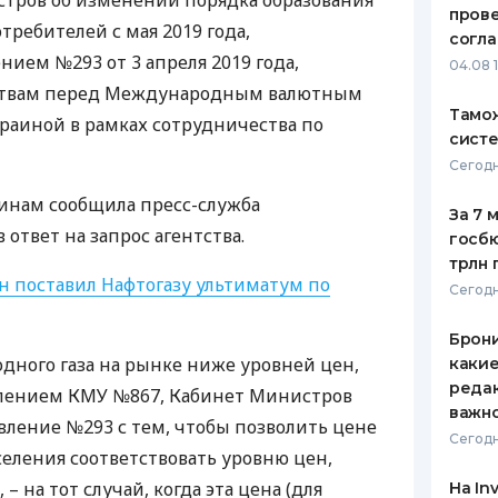
тров об изменении порядка образования
пров
требителей с мая 2019 года,
ЕЖЕМЕСЯЧНЫЙ ОБЗОР
ПУТЕВО
согл
КЕШБЭКА
СТРАХО
нием №293 от 3 апреля 2019 года,
04.08 
ьствам перед Международным валютным
ПУТЕВОДИТЕЛИ ПО
ВСЕ СТ
Тамож
краиной в рамках сотрудничества по
БАНКОВСКИМ КАРТАМ
систе
СТРАХО
Сегодн
ОТЗЫВЫ
инам сообщила пресс-служба
КОМПАН
За 7 
ответ на запрос агентства.
госбю
ДОСТАВ
трлн 
н поставил Нафтогазу ультиматум по
Сегодн
КОНТАК
Брони
одного газа на рынке ниже уровней цен,
каки
редак
влением
КМУ
№867, Кабинет Министров
важн
ление №293 с тем, чтобы позволить цене
Сегодн
селения соответствовать уровню цен,
– на тот случай, когда эта цена (для
На In