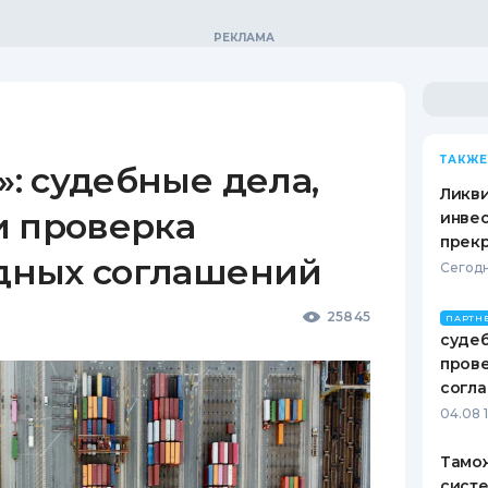
ТАКЖЕ
: судебные дела,
Ликв
и проверка
инве
прекр
дных соглашений
Сегодн
25845
ПАРТН
судеб
пров
согл
04.08 
Тамож
систе