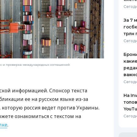
Сегодн
За 7 
госбю
трлн 
Сегодн
Брони
каки
нс и проверка международных соглашений
редак
важн
Сегодн
ской информацией. Спонсор текста
На In
бликации ее на русском языке из-за
топов
которую россия ведет против Украины.
YouTu
ожете ознакомиться с текстом на
Сегодн
лке
.