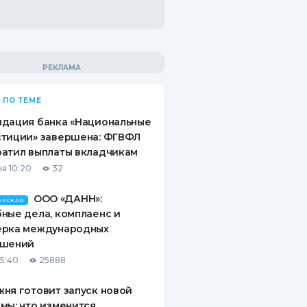
 ПО ТЕМЕ
идация банка «Национальные
стиции» завершена: ФГВФЛ
атил выплаты вкладчикам
я 10:20
32
ООО «ДАНН»:
ЕРСКАЯ
ные дела, комплаенс и
ерка международных
ашений
15:40
25888
ня готовит запуск новой
мы: что изменится