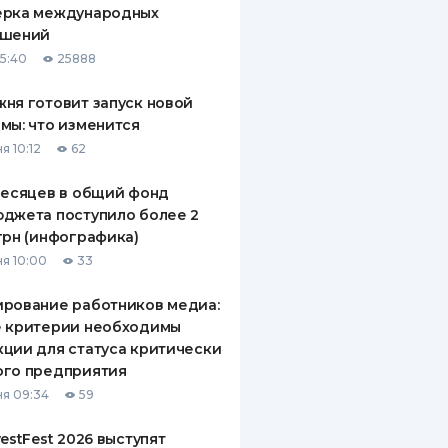
ерка международных
ДИТЕЛИ ПО
ашений
ВАНИЮ
15:40
25888
РАХОВЫЕ ПОЛИСЫ
ня готовит запуск новой
мы: что изменится
ВЫЕ КОМПАНИИ
я 10:12
62
 О СТРАХОВЫХ
ИЯХ
месяцев в общий фонд
джета поступило более 2
КА И ОПЛАТА
грн (инфографика)
я 10:00
33
ТЫ
рование работников медиа:
е критерии необходимы
ции для статуса критически
ого предприятия
я 09:34
59
vestFest 2026 выступят