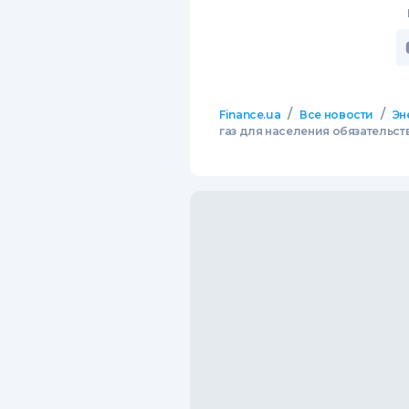
/
/
Finance.ua
Все новости
Эн
газ для населения обязательс