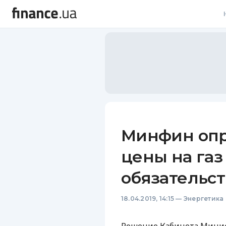
В
В
Л
А
Н
Минфин оп
С
цены на газ
П
обязательс
Т
18.04.2019, 14:15
—
Энергетика
Р