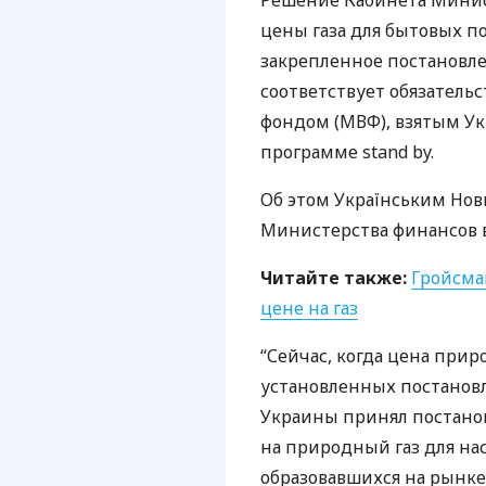
Решение Кабинета Минис
цены газа для бытовых по
закрепленное постановле
соответствует обязател
фондом (
МВФ
), взятым У
программе stand by.
Об этом Українським Нов
Министерства финансов в 
Читайте также:
Гройсма
цене на газ
“Сейчас, когда цена прир
установленных постано
Украины принял постанов
на природный газ для на
образовавшихся на рынке, 