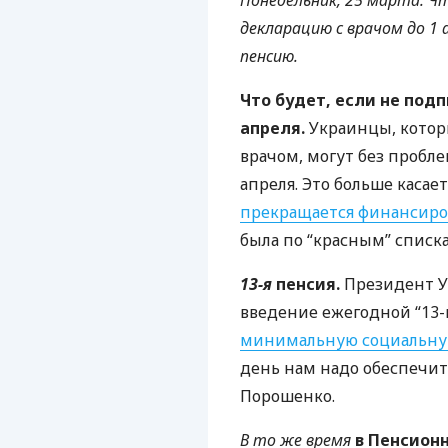
Понедельник, 25 марта. Чт
декларацию с врачом до 1 
пенсию.
Что будет, если не под
апреля.
Украинцы, которы
врачом, могут без пробл
апреля. Это больше касае
прекращается финансиро
была по “красным” списк
13-я
пенсия.
Президент У
введение ежегодной “13-
минимальную социальну
день нам надо обеспечит
Порошенко.
В то же время
в Пенсион