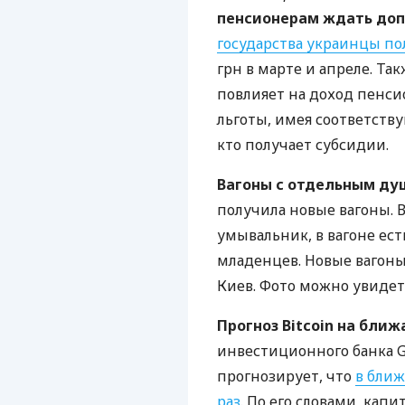
пенсионерам ждать доп
государства украинцы п
грн в марте и апреле. Та
повлияет на доход пенс
льготы, имея соответству
кто получает субсидии.
Вагоны с отдельным ду
получила новые вагоны. 
умывальник, в вагоне ес
младенцев. Новые вагоны
Киев. Фото можно увиде
Прогноз Bitcoin на ближ
инвестиционного банка Ga
прогнозирует, что
в ближ
раз
. По его словами, кап