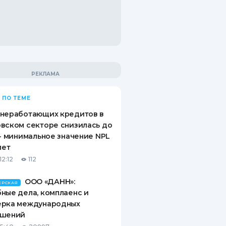
 ПО ТЕМЕ
 неработающих кредитов в
вском секторе снизилась до
 - минимальное значение NPL
лет
12:12
112
ООО «ДАНН»:
ЕРСКАЯ
ные дела, комплаенс и
ерка международных
ашений