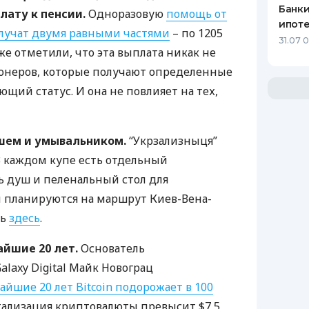
Банки
лату к пенсии.
Одноразовую
помощь от
ипот
олучат двумя равными частями
– по 1205
31.07 
кже отметили, что эта выплата никак не
ионеров, которые получают определенные
ющий статус. И она не повлияет на тех,
шем и умывальником.
“Укрзализныця”
В каждом купе есть отдельный
ть душ и пеленальный стол для
 планируются на маршрут Киев-Вена-
ть
здесь
.
айшие 20 лет.
Основатель
laxy Digital Майк Новограц
айшие 20 лет Bitcoin подорожает в 100
итализация криптовалюты превысит $7,5