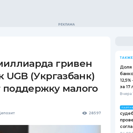
ТАКЖЕ
миллиарда гривен
Доля
к UGB (Укргазбанк)
банко
12,5%
 поддержку малого
за 17 
Вчера 
ПАРТН
епозит
28597
судеб
пров
согл