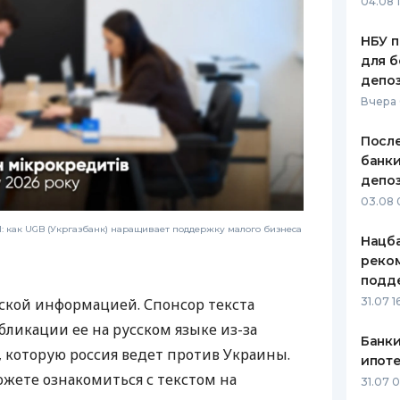
04.08 
НБУ п
для б
депо
Вчера
После
банки
депоз
03.08 
 как UGB (Укргазбанк) наращивает поддержку малого бизнеса
Нацба
реко
подд
ской информацией. Спонсор текста
31.07 1
бликации ее на русском языке из-за
Банки
которую россия ведет против Украины.
ипот
ожете ознакомиться с текстом на
31.07 