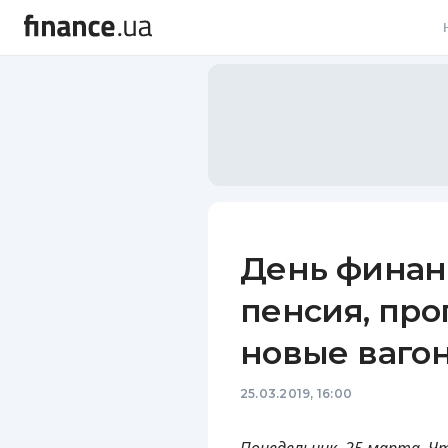
В
В
Л
А
Н
День финансо
С
пенсия, прог
П
новые ваго
Т
25.03.2019, 16:00
Р