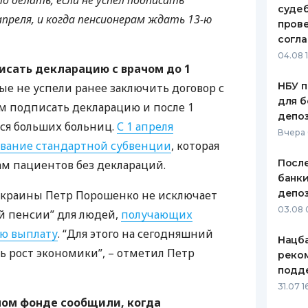
о делать, если не успел подписать
судеб
апреля, и когда пенсионерам ждать 13-ю
ЕЖЕМЕСЯЧНЫЙ ОБЗОР
ПУТЕВО
пров
КЕШБЭКА
СТРАХО
согл
04.08 
ПУТЕВОДИТЕЛИ ПО
ВСЕ СТ
писать декларацию с врачом до 1
БАНКОВСКИМ КАРТАМ
НБУ п
е не успели ранее заключить договор с
СТРАХО
для б
ем подписать декларацию и после 1
депо
ОТЗЫВЫ
тся больших больниц.
С 1 апреля
КОМПАН
Вчера
вание стандартной субвенции
, которая
ДОСТАВ
После
ам пациентов без деклараций.
банки
КОНТАК
депоз
краины Петр Порошенко не исключает
03.08 
й пенсии” для людей,
получающих
ю выплату
. “Для этого на сегодняшний
Нацба
ь рост экономики”, – отметил Петр
реко
подд
31.07 1
ном фонде сообщили, когда