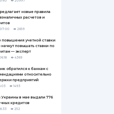
15:40
20997
редлагает новые правила
езналичных расчетов и
зитов
 07:00
2659
 повышения учетной ставки
 начнут повышать ставки по
итам — эксперт
06:18
4369
нк обратился к банкам с
мендациями относительно
ержки предприятий
6:03
1493
 Украины в мае выдали 776
ечных кредитов
06:33
252