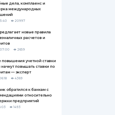
ные дела, комплаенс и
ДИТЕЛИ ПО
ерка международных
ВАНИЮ
ашений
15:40
20997
РАХОВЫЕ ПОЛИСЫ
редлагает новые правила
ВЫЕ КОМПАНИИ
езналичных расчетов и
зитов
 О СТРАХОВЫХ
ИЯХ
 07:00
2659
КА И ОПЛАТА
 повышения учетной ставки
 начнут повышать ставки по
ТЫ
итам — эксперт
06:18
4369
нк обратился к банкам с
мендациями относительно
ержки предприятий
6:03
1493