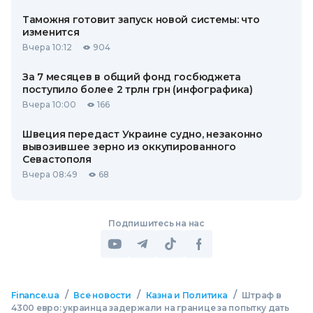
Таможня готовит запуск новой системы: что
изменится
Вчера 10:12
904
За 7 месяцев в общий фонд госбюджета
поступило более 2 трлн грн (инфографика)
Вчера 10:00
166
Швеция передаст Украине судно, незаконно
вывозившее зерно из оккупированного
Севастополя
Вчера 08:49
68
Подпишитесь на нас
/
/
/
Finance.ua
Все новости
Казна и Политика
Штраф в
4300 евро: украинца задержали на границе за попытку дать