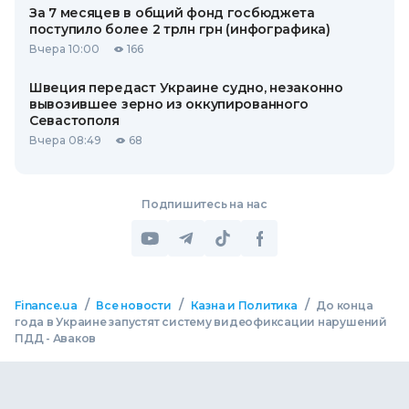
За 7 месяцев в общий фонд госбюджета
поступило более 2 трлн грн (инфографика)
Вчера 10:00
166
Швеция передаст Украине судно, незаконно
вывозившее зерно из оккупированного
Севастополя
Вчера 08:49
68
Подпишитесь на нас
/
/
/
Finance.ua
Все новости
Казна и Политика
До конца
года в Украине запустят систему видеофиксации нарушений
ПДД - Аваков