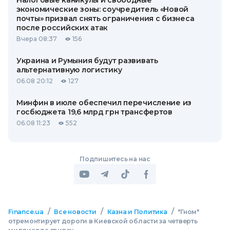
Налоговые каникулы и свободные
экономические зоны: соучредитель «Новой
почты» призвал снять ограничения с бизнеса
после российских атак
Вчера 08:37
156
Украина и Румыния будут развивать
альтернативную логистику
06.08 20:12
127
Минфин в июле обеспечил перечисление из
госбюджета 19,6 млрд грн трансфертов
06.08 11:23
552
Подпишитесь на нас
/
/
/
Finance.ua
Все новости
Казна и Политика
"Гном"
отремонтирует дороги в Киевской области за четверть