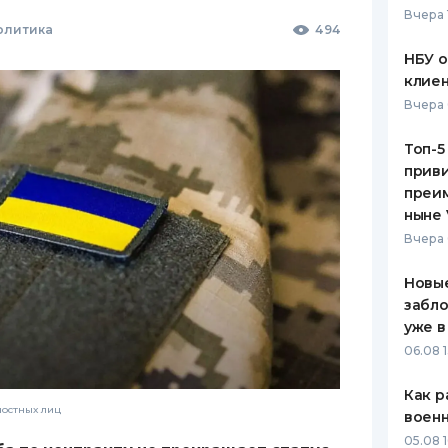
Вчера 
олитика
494
ЕЖЕМЕСЯЧНЫЙ ОБЗОР
ПУТЕВО
КЕШБЭКА
СТРАХО
НБУ 
клиен
ПУТЕВОДИТЕЛИ ПО
ВСЕ СТ
Вчера 
БАНКОВСКИМ КАРТАМ
СТРАХО
Топ-5
приви
ОТЗЫВЫ
КОМПАН
преим
ныне 
ДОСТАВ
Вчера 
КОНТАК
Новые
забло
уже в
06.08 1
Как р
остных лиц
воен
05.08 1