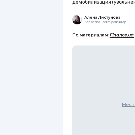
демобилизация (увольнен
Алена Листунова
Корреспондент-редактор
По материалам:
Finance.ua
Мест