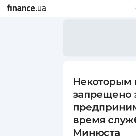
В
В
Л
А
Н
Некоторым
С
запрещено 
П
предприним
Т
время служ
Р
Минюста