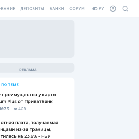
ОВАНИЕ
ДЕПОЗИТЫ
БАНКИ
ФОРУМ
РУ
ВСЕ ДЕПОЗИТЫ
ВСЕ БАНКИ
ВАНИЕ ЖИЛЬЯ ОТ
ДЕПОЗИТЫ В USD
ОТЗЫВЫ О БАНКАХ
И ШАХЕДОВ
ДЕПОЗИТЫ В EUR
МИКРОФИНАНСОВЫЕ
АХОВКА ЗАГРАНИЦУ
ОРГАНИЗАЦИИ
БОНУС К ДЕПОЗИТАМ
ОТЗЫВЫ ОБ МФО
УСЛОВИЯ АКЦИИ
Я КАРТА
 ПО ТЕМЕ
ВОПРОСЫ И ОТВЕТЫ
ОННАЯ ВИНЬЕТКА
 преимущества у карты
ДЕПОЗИТНЫЙ КАЛЬКУЛЯТОР
um Plus от ПриватБанк
Я СОТРУДНИКОВ
16:33
408
ПУТЕВОДИТЕЛИ ПО
SSISTANCE
СБЕРЕЖЕНИЯМ
отная плата, получаемая
нцами из-за границы,
ВАНИЕ ОТ
тилась на 23,6% - НБУ
ТНЫХ СЛУЧАЕВ