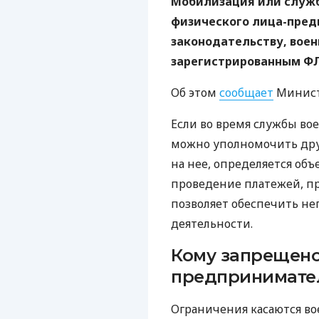
Мобилизация или служб
физического лица-пред
законодательству, вое
зарегистрированным ФЛ
Об этом
сообщает
Минист
Если во время службы во
можно уполномочить дру
на нее, определяется об
проведение платежей, п
позволяет обеспечить н
деятельности.
Кому запрещено
предпринимате
Ограничения касаются в