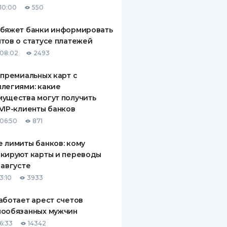
10:00
550
ДИТЕЛИ ПО
ВАНИЮ
обяжет банки информировать
тов о статусе платежей
РАХОВЫЕ ПОЛИСЫ
08:02
2493
ВЫЕ КОМПАНИИ
 премиальных карт с
легиями: какие
 О СТРАХОВЫХ
ИЯХ
ущества могут получить
VIP-клиенты банков
КА И ОПЛАТА
06:50
871
ТЫ
 лимиты банков: кому
кируют карты и переводы
 августе
3:10
3933
аботает арест счетов
нообязанных мужчин
6:33
14342