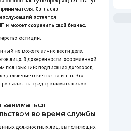
а по контракту не прекращает статус
принимателя. Согласно
ннослужащий остается
П и может сохранить свой бизнес.
ерство юстиции.
енный не можете лично вести дела,
гое лицо. В доверенности, оформленной
ъем полномочий: подписание договоров,
редставление отчетности
и т. п.
Это
епрерывность предпринимательской
 заниматься
льством во время службы
оенных должностных лиц, выполняющих: