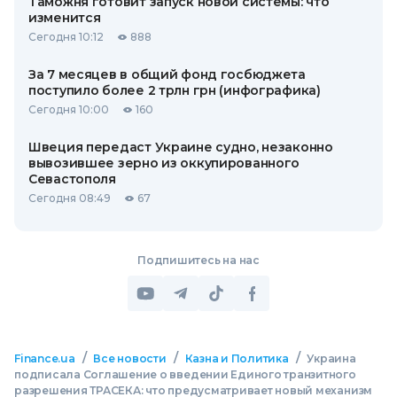
Таможня готовит запуск новой системы: что
изменится
Сегодня 10:12
888
За 7 месяцев в общий фонд госбюджета
поступило более 2 трлн грн (инфографика)
Сегодня 10:00
160
Швеция передаст Украине судно, незаконно
вывозившее зерно из оккупированного
Севастополя
Сегодня 08:49
67
Подпишитесь на нас
/
/
/
Finance.ua
Все новости
Казна и Политика
Украина
подписала Соглашение о введении Единого транзитного
разрешения ТРАСЕКА: что предусматривает новый механизм