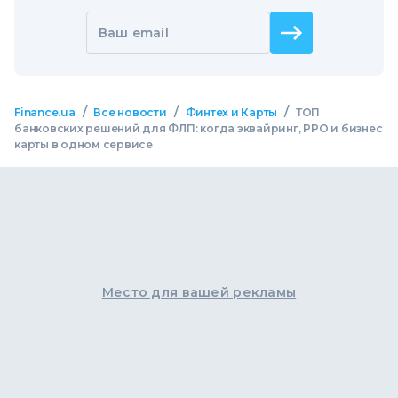
Ваш email
/
/
/
Finance.ua
Все новости
Финтех и Карты
ТОП
банковских решений для ФЛП: когда эквайринг, РРО и бизнес
карты в одном сервисе
Место для вашей рекламы